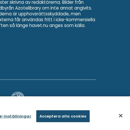
xter skrivna av redaktörerna. Bilder från
ldbyrån Azotelibrary om inte annat angivits.
lderna är upphovsrättsskyddade, men
xterna får användas fritt i icke-kommersiella
ften så länge havet.nu anges som källa.
e-inställningar
Acceptera alla cookies