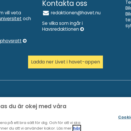
Kontakta oss
Te
Bi
m vill veta
redaktionen@havet.nu
Bi
niversitet
och
te
Se vilka som ingår i
sy
Havsredaktionen
pphovsratt
Ladda ner Livet i havet-appen
pas du är okej med våra
Cooki
a på ett bra sätt för dig. Och för att vi ska
ner du att vi använder kakor. Läs mer
här