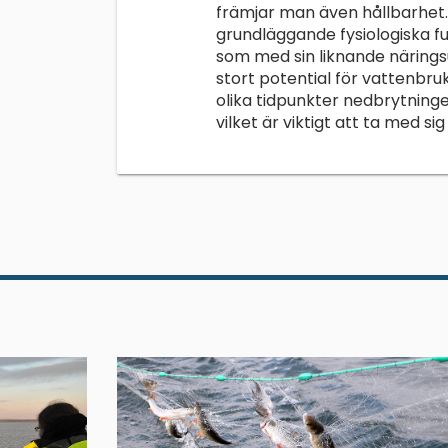
främjar man även hållbarhet
grundläggande fysiologiska f
som med sin liknande näringsu
stort potential för vattenbr
olika tidpunkter nedbrytnin
vilket är viktigt att ta med s