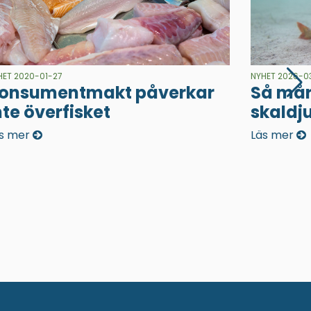
HET 2020-01-27
NYHET 2026-0
onsumentmakt påverkar
Så mår
nte överfisket
skaldj
s mer
Läs mer