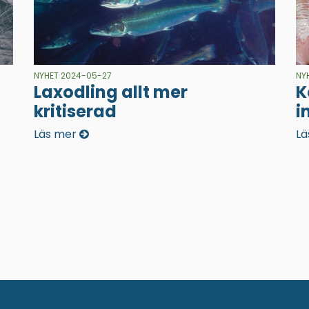
NYHET 2024-05-27
NY
Laxodling allt mer
K
kritiserad
i
Läs mer
Lä