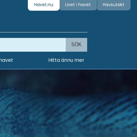
Havet.nu
Livet i havet
Havsutsikt
SÖK
 havet
Hitta ännu mer