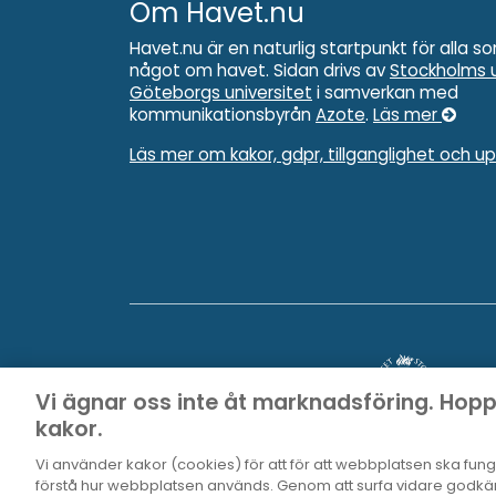
Om Havet.nu
Havet.nu är en naturlig startpunkt för alla so
något om havet. Sidan drivs av
Stockholms u
Göteborgs universitet
i samverkan med
kommunikationsbyrån
Azote
.
Läs mer
Läs mer om kakor, gdpr, tillganglighet och u
Vi ägnar oss inte åt marknadsföring. Hop
kakor.
Vi använder kakor (cookies) för att för att webbplatsen ska funger
förstå hur webbplatsen används. Genom att surfa vidare godkän