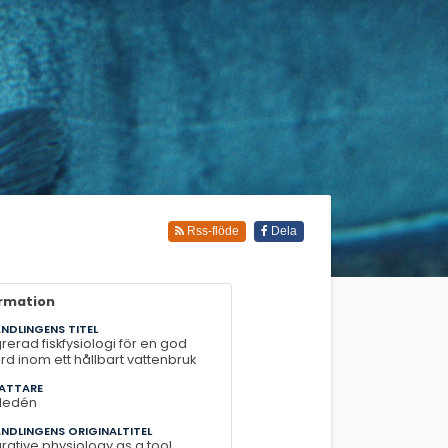
Rss-flöde
Dela
ormation
NDLINGENS TITEL
grerad fiskfysiologi för en god
ärd inom ett hållbart vattenbruk
ATTARE
Hedén
NDLINGENS ORIGINALTITEL
grative physiology as a tool