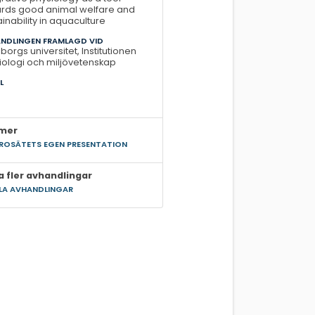
rds good animal welfare and
ainability in aquaculture
NDLINGEN FRAMLAGD VID
borgs universitet, Institutionen
biologi och miljövetenskap
L
3
 mer
ÄROSÄTETS EGEN PRESENTATION
a fler avhandlingar
LLA AVHANDLINGAR