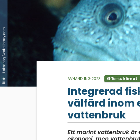
Bild: J. Lokrantz/Azotelibrary.com
AVHANDLING 2023
klimat
Tema:
;
Integrerad fis
välfärd inom e
vattenbruk
Ett marint vattenbruk är 
ekonomi, men vattenbruke