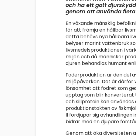
och ha ett gott djurskyd
genom att använda flera 
En växande mänsklig befolkn
för att främja en hållbar liv
detta behövs nya hållbara li
belyser marint vattenbruk 
livsmedelsproduktionen i vär
miljön och då människor prod
djuren behandlas humant enlig
Foderproduktion är den del a
miljöpåverkan. Det är därför v
lönsamhet att fodret som ges
upptag som blir konverterat ti
och sillprotein kan användas s
produktionstakten av fiskmjöl i
II fördjupar sig avhandlinge
bidrar med en djupare förståe
Genom att öka diversiteten a