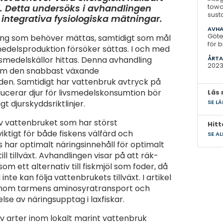
d. Detta undersöks i avhandlingen
towa
sust
integrativa fysiologiska mätningar.
AVHA
Göte
ing som behöver mättas, samtidigt som mål
för 
smedelsproduktion försöker sättas. I och med
ÅRTA
vsmedelskällor hittas. Denna avhandling
202
som den snabbast växande
lden. Samtidigt har vattenbruk avtryck på
ucerar djur för livsmedelskonsumtion bör
Läs
SE L
t djurskyddsriktlinjer.
v vattenbruket som har störst
Hitt
iktigt för både fiskens välfärd och
SE A
 har optimalt näringsinnehåll för optimalt
ll tillväxt. Avhandlingen visar på att räk-
om ett alternativ till fiskmjöl som foder, då
nte kan följa vattenbrukets tillväxt. I artikel
n inom tarmens aminosyratransport och
lse av näringsupptag i laxfiskar.
v arter inom lokalt marint vattenbruk