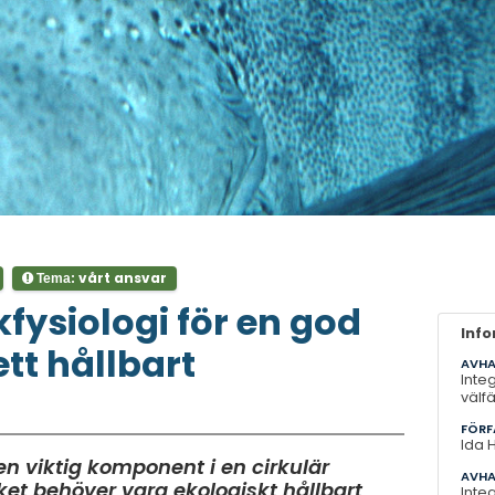
vårt ansvar
Tema:
kfysiologi för en god
Inf
tt hållbart
AVHA
Inte
välf
FÖRF
Ida 
en viktig komponent i en cirkulär
AVHA
t behöver vara ekologiskt hållbart
Inte