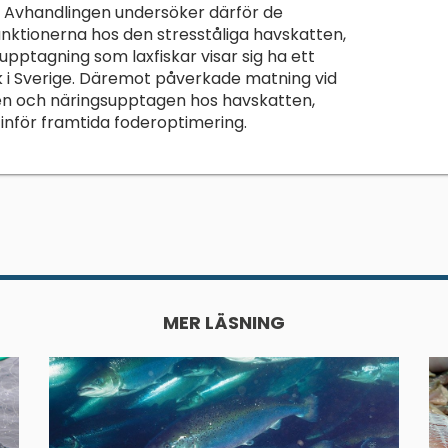
. Avhandlingen undersöker därför de
unktionerna hos den stresståliga havskatten,
pptagning som laxfiskar visar sig ha ett
uk i Sverige. Däremot påverkade matning vid
gen och näringsupptagen hos havskatten,
ig inför framtida foderoptimering.
MER LÄSNING