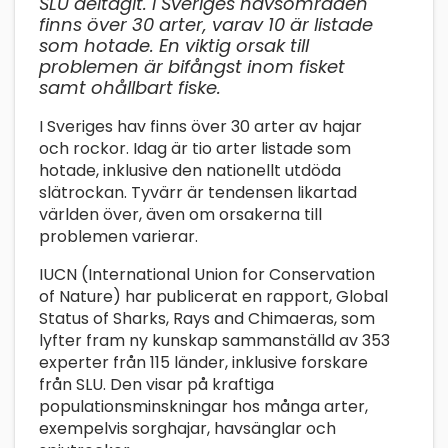
SLU deltagit. I Sveriges havsområden
finns över 30 arter, varav 10 är listade
som hotade. En viktig orsak till
problemen är bifångst inom fisket
samt ohållbart fiske.
I Sveriges hav finns över 30 arter av hajar
och rockor. Idag är tio arter listade som
hotade, inklusive den nationellt utdöda
slätrockan. Tyvärr är tendensen likartad
världen över, även om orsakerna till
problemen varierar.
IUCN (International Union for Conservation
of Nature) har publicerat en rapport, Global
Status of Sharks, Rays and Chimaeras, som
lyfter fram ny kunskap sammanställd av 353
experter från 115 länder, inklusive forskare
från SLU. Den visar på kraftiga
populationsminskningar hos många arter,
exempelvis sorghajar, havsänglar och