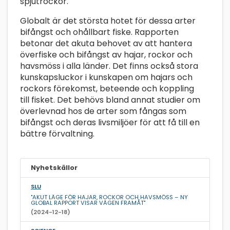
spjutrockor.
Globalt är det största hotet för dessa arter
bifångst och ohållbart fiske. Rapporten
betonar det akuta behovet av att hantera
överfiske och bifångst av hajar, rockor och
havsmöss i alla länder. Det finns också stora
kunskapsluckor i kunskapen om hajars och
rockors förekomst, beteende och koppling
till fisket. Det behövs bland annat studier om
överlevnad hos de arter som fångas som
bifångst och deras livsmiljöer för att få till en
bättre förvaltning.
Nyhetskällor
SLU
"AKUT LÄGE FÖR HAJAR, ROCKOR OCH HAVSMÖSS – NY
GLOBAL RAPPORT VISAR VÄGEN FRAMÅT"
(2024-12-18)