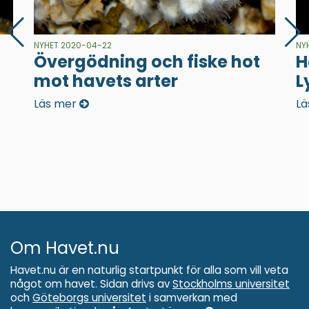
NYHET 2020-04-22
NY
Övergödning och fiske hot
H
mot havets arter
L
Läs mer
Lä
Om Havet.nu
Havet.nu är en naturlig startpunkt för alla som vill veta
något om havet. Sidan drivs av
Stockholms universitet
och
Göteborgs universitet
i samverkan med