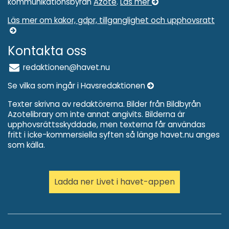
kommunikationsbyrån
Azote
.
Läs mer
Läs mer om kakor, gdpr, tillganglighet och upphovsratt
Kontakta oss
redaktionen@havet.nu
Se vilka som ingår i Havsredaktionen
Texter skrivna av redaktörerna. Bilder från Bildbyrån
Azotelibrary om inte annat angivits. Bilderna är
upphovsrättsskyddade, men texterna får användas
fritt i icke-kommersiella syften så länge havet.nu anges
som källa.
Ladda ner Livet i havet-appen