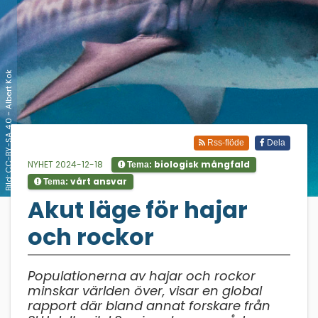
Bild: CC-BY-SA 4.0 - Albert Kok
Rss-flöde
Dela
NYHET 2024-12-18
biologisk mångfald
Tema:
vårt ansvar
Tema:
;
Akut läge för hajar
och rockor
Populationerna av hajar och rockor
minskar världen över, visar en global
rapport där bland annat forskare från