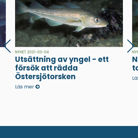
NYHET 2021-03-04
NY
Utsättning av yngel - ett
N
försök att rädda
t
Östersjötorsken
Lä
Läs mer