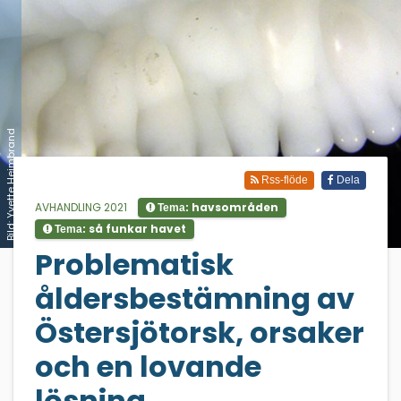
Bild: Yvette Heimbrand
Rss-flöde
Dela
AVHANDLING 2021
havsområden
Tema:
så funkar havet
Tema:
;
Problematisk
åldersbestämning av
Östersjötorsk, orsaker
och en lovande
lösning