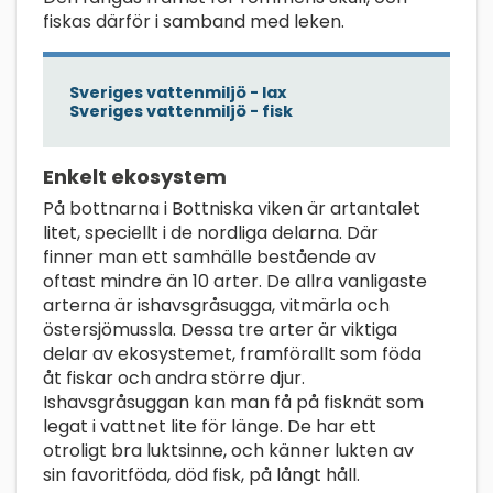
fiskas därför i samband med leken.
Sveriges vattenmiljö - lax
Sveriges vattenmiljö - fisk
Enkelt ekosystem
På bottnarna i Bottniska viken är artantalet
litet, speciellt i de nordliga delarna. Där
finner man ett samhälle bestående av
oftast mindre än 10 arter. De allra vanligaste
arterna är ishavsgråsugga, vitmärla och
östersjömussla. Dessa tre arter är viktiga
delar av ekosystemet, framförallt som föda
åt fiskar och andra större djur.
Ishavsgråsuggan kan man få på fisknät som
legat i vattnet lite för länge. De har ett
otroligt bra luktsinne, och känner lukten av
sin favoritföda, död fisk, på långt håll.