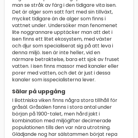
man se stråk av färg i den tidigare vita isen.
Det är alger som satt fart med sin tillväxt,
mycket tidigare än de alger som finns i
vattnet under. Undersöker man fenomenet
lite noggrannare upptäcker man att det i
isen finns ett litet ekosystem, med växter
och djur som specialiserat sig på att leva i
denna miljö. Isen är inte heller, vid en
närmare betraktelse, bara ett sjok av fruset
vatten. I isen finns massor med kanaler eller
porer med vatten, och det är just i dessa
kanaler som isspecialisterna lever.
Sälar på uppgång
I Bottniska viken finns några stora tillhåll för
gråsäl. Gråsälen fanns i stora antal under
början på 1900-talet, men hård jakt i
kombination med miljögifter decimerade
populationen tills den var nära utrotning.
Glädjande nog har sälstammen börjat repa