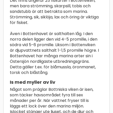
Det finns ungefär 25 fiskarter i Bottenviken,
men bara strömming, skarpsill, tobis och
sandstubb är att betrakta som marina.
Strömming, sik, siklöja, lax och öring är viktiga
för fisket.
Även i Bottenhavet är salthalten låg. I den
norra delen ligger den vid 4-5 promille, i den
södra vid 5-6 promille. Liksom i Bottenviken
är djupvattnets salthalt 1-1,5 promille högre. I
Bottenhavet har många marina arter sin i
Östersjön nordligaste utbredningsgräns.
Detta gäller t.ex. för blåmussla, öronmanet,
torsk och blåstång.
Is med myller av liv
Något som präglar Bottniska viken är isen,
som täcker havsområdet fyra till sex
månader per år. När vattnet fryser till is
läggs ett lock över den marina miljön.
Islocket stänger ute ljuset, och de djur och