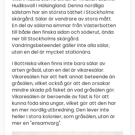
Hudiksvall i Hälsingland. Denna nordliga
sälstam har sin största täthet i Stockholms
skärgård. Sälar är vandrare av stora mått.
En del av sälarna simmar från Västerbotten
till både den finska sidan och söderut, ända
ner till Stockholms skärgård.
Vandringsbeteendet gäller inte alla sälar,
utan en del är mycket stationära.
I Bottniska viken finns inte bara sälar av
arten gråsäl, utan en del är vikaresälar.
Vikaresälen har ett helt annat beteende än
gråsälen, vilket också gör att den orsakar
mindre skada på fisket än vad gråsälen gör.
Vikaresälen är beroende av fast is för att
kunna föda sina ungar, vilket gör att den har
en mer nordlig utbredning. Den lever inte
heller i stora kolonier, som gråsälen, utan är
mer en "ensamvarg".