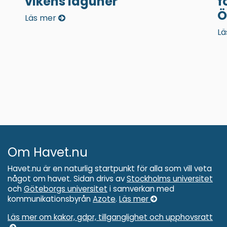
vikens laguner
f
Ö
Läs mer
Lä
Om Havet.nu
Havet.nu är en naturlig startpunkt för alla som vill veta
något om havet. Sidan drivs av
Stockholms universitet
och
Göteborgs universitet
i samverkan med
kommunikationsbyrån
Azote
.
Läs mer
Läs mer om kakor, gdpr, tillganglighet och upphovsratt