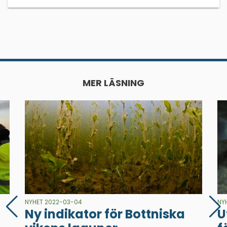
MER LÄSNING
NYHET 2022-03-04
NY
Ny indikator för Bottniska
U