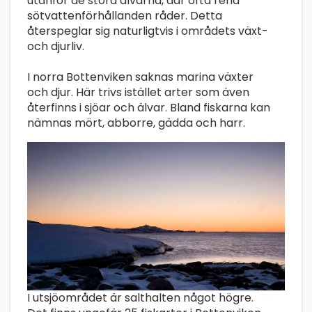
utanför de stora älvarna, där ofta rena
sötvattenförhållanden råder. Detta
återspeglar sig naturligtvis i områdets växt-
och djurliv.
I norra Bottenviken saknas marina växter
och djur. Här trivs istället arter som även
återfinns i sjöar och älvar. Bland fiskarna kan
nämnas mört, abborre, gädda och harr.
I utsjöområdet är salthalten något högre.