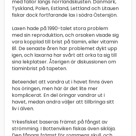
med fällor längs norrlandskusten. Danmark,
Tyskland, Polen, Estland, Lettland och Litauen
fiskar dock fortfarande lax i södra Östersjön.
Laxen hade på 1990-talet stora problem
med sin reproduktion, och orsaken visade sig
vara kopplad till brist på tiamin, eller vitamin
B1. De senaste åren har problemet dykt upp
igen, och laxarna har svårt att orka ta sig till
sina lekplatser. Återigen är diskussionen om
tiaminbrist på tapeten.
Beteendet att vandra ut i havet finns även
hos öringen, men här är det lite mer
komplicerat. En del öringar vandrar ut i
havet, medan andra väljer att tillbringa sitt
liv i älven.
Yrkesfisket baseras främst på fångst av
strömming. I Bottenviken fiskas även siklöja.
Den fångas främst för rommens skull, och