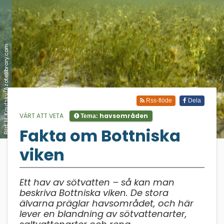
Bild: H. Kautsky/Azotelibrary.com
Rss-flöde
Dela
VÄRT ATT VETA
havsområden
Tema:
Fakta om Bottniska
;
viken
Ett hav av sötvatten – så kan man
beskriva Bottniska viken. De stora
älvarna präglar havsområdet, och här
lever en blandning av sötvattenarter,