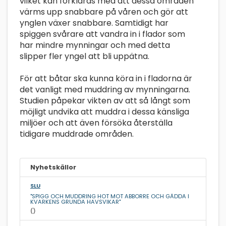
vilket kan förklaras med att dessa områden
värms upp snabbare på våren och gör att
ynglen växer snabbare. Samtidigt har
spiggen svårare att vandra in i flador som
har mindre mynningar och med detta
slipper fler yngel att bli uppätna.
För att båtar ska kunna köra in i fladorna är
det vanligt med muddring av mynningarna.
Studien påpekar vikten av att så långt som
möjligt undvika att muddra i dessa känsliga
miljöer och att även försöka återställa
tidigare muddrade områden.
Nyhetskällor
SLU
"SPIGG OCH MUDDRING HOT MOT ABBORRE OCH GÄDDA I
KVARKENS GRUNDA HAVSVIKAR"
()