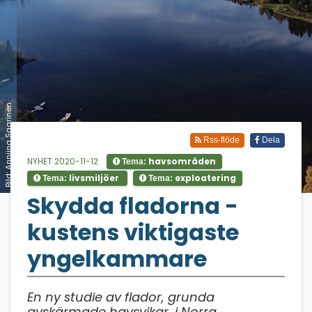
Bild: Anniina Saarinen
Rss-flöde
Dela
NYHET 2020-11-12
havsområden
Tema:
livsmiljöer
exploatering
Tema:
Tema:
;
Skydda fladorna -
kustens viktigaste
yngelkammare
En ny studie av flador, grunda
avskärmade havsvikar, i Norra