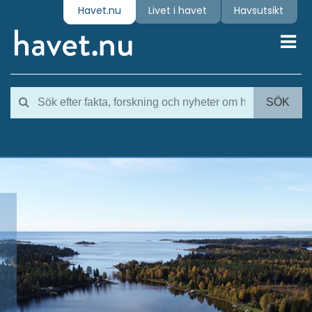
Havet.nu
Livet i havet
Havsutsikt
Toggl
SÖK