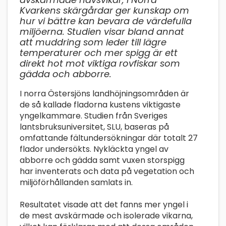
Kvarkens skärgårdar ger kunskap om
hur vi bättre kan bevara de värdefulla
miljöerna. Studien visar bland annat
att muddring som leder till lägre
temperaturer och mer spigg är ett
direkt hot mot viktiga rovfiskar som
gädda och abborre.
I norra Östersjöns landhöjningsområden är
de så kallade fladorna kustens viktigaste
yngelkammare. Studien från Sveriges
lantsbruksuniversitet, SLU, baseras på
omfattande fältundersökningar där totalt 27
flador undersökts. Nykläckta yngel av
abborre och gädda samt vuxen storspigg
har inventerats och data på vegetation och
miljöförhållanden samlats in.
Resultatet visade att det fanns mer yngel i
de mest avskärmade och isolerade vikarna,