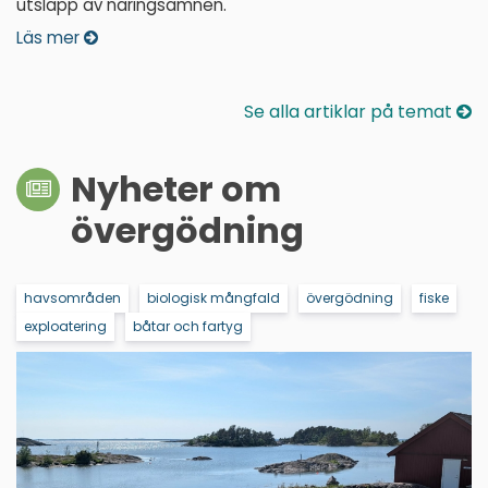
utsläpp av näringsämnen.
Läs mer
Se alla artiklar på temat
Nyheter om
övergödning
havsområden
biologisk mångfald
övergödning
fiske
exploatering
båtar och fartyg