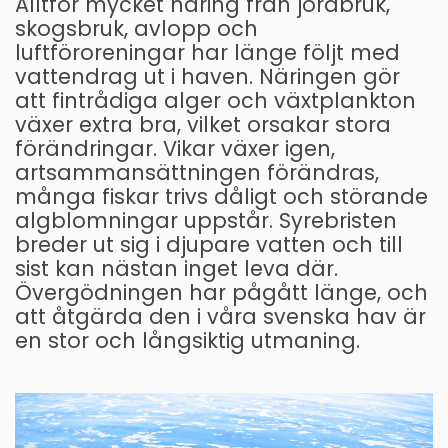
Alltför mycket näring från jordbruk,
skogsbruk, avlopp och
luftföroreningar har länge följt med
vattendrag ut i haven. Näringen gör
att fintrådiga alger och växtplankton
växer extra bra, vilket orsakar stora
förändringar. Vikar växer igen,
artsammansättningen förändras,
många fiskar trivs dåligt och störande
algblomningar uppstår. Syrebristen
breder ut sig i djupare vatten och till
sist kan nästan inget leva där.
Övergödningen har pågått länge, och
att åtgärda den i våra svenska hav är
en stor och långsiktig utmaning.