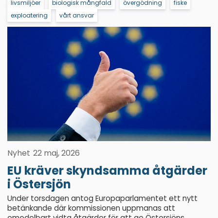
livsmiljöer
biologisk mångfald
övergödning
fiske
exploatering
vårt ansvar
Nyhet
22 maj, 2026
EU kräver skyndsamma åtgärder
i Östersjön
Under torsdagen antog Europaparlamentet ett nytt
betänkande där kommissionen uppmanas att
omedelbart vidta åtgärder för att ge Östersjöns