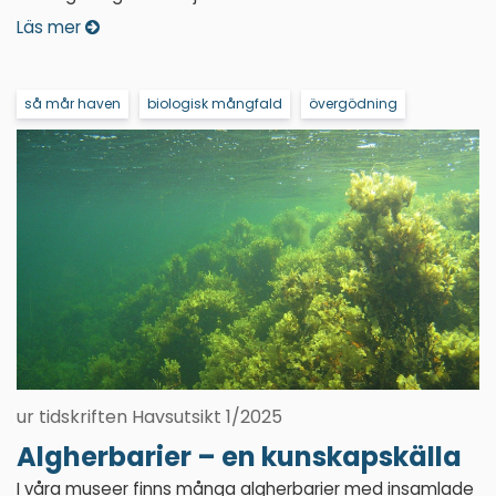
Läs mer
så mår haven
biologisk mångfald
övergödning
ur tidskriften Havsutsikt 1/2025
Algherbarier – en kunskapskälla
I våra museer finns många algherbarier med insamlade