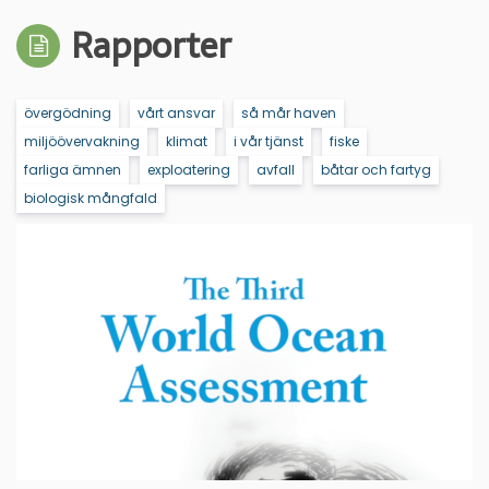
Rapporter
övergödning
vårt ansvar
så mår haven
miljöövervakning
klimat
i vår tjänst
fiske
farliga ämnen
exploatering
avfall
båtar och fartyg
biologisk mångfald