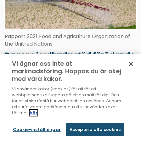
Rapport 2021
Food and Agriculture Organization of
the Unitred Nations
Dagens jordbruksstöd förödande
för miljön
Vi ägnar oss inte åt
marknadsföring. Hoppas du är okej
Varje år delas hundratals miljarder dollar ut i
med våra kakor.
jordbruksstöd världen över. Det är pengar som skulle
kunna revolutionera jordbrukssektorn och göra den mer
Vi använder kakor (cookies) för att för att
hållbar för både miljö och människor. Istället är stöden
webbplatsen ska fungera på ett bra sätt för dig. Och
till stor del utformade för att upprätthålla befintliga
för att vi ska förstå hur webbplatsen används. Genom
jordbrukssystem vilket försvårar för världen att nå
att surfa vidare godkänner du att vi använder kakor.
målen i Parisavtalet.
Läs mer
här
Läs mer
Cookie-inställningar
Acceptera alla cookies