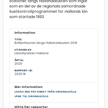
stationer längs Hallandskusten som ingår
som en del av de regionala samordnade
kustkontrollprogrammet för Hallands län
som startade 1993.
Information
TITEL
Bottenfaunan längs Hallandskusten 2019
UTGIVEN AV:
Länsstyrelsen Halland
ÅRTAL:
2020
RAPPORT-ID:
2020:16
Mer information
LADDA NED PDF DIREKT FRÅN ORIGINALKÄLLA
LÄNK TILL ORGINALKÄLLA
Hitta fler rapporter