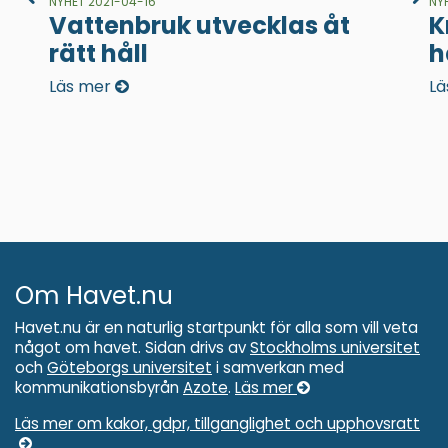
NYHET 2021-04-16
NY
Vattenbruk utvecklas åt
K
rätt håll
h
Läs mer
Lä
Om Havet.nu
Havet.nu är en naturlig startpunkt för alla som vill veta
något om havet. Sidan drivs av
Stockholms universitet
och
Göteborgs universitet
i samverkan med
kommunikationsbyrån
Azote
.
Läs mer
Läs mer om kakor, gdpr, tillganglighet och upphovsratt