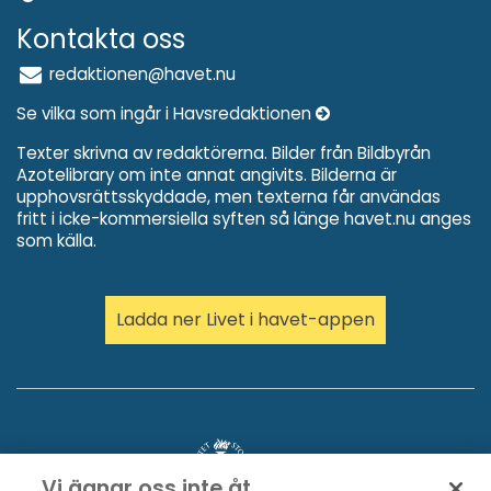
Kontakta oss
redaktionen@havet.nu
Se vilka som ingår i Havsredaktionen
Texter skrivna av redaktörerna. Bilder från Bildbyrån
Azotelibrary om inte annat angivits. Bilderna är
upphovsrättsskyddade, men texterna får användas
fritt i icke-kommersiella syften så länge havet.nu anges
som källa.
Ladda ner Livet i havet-appen
Vi ägnar oss inte åt