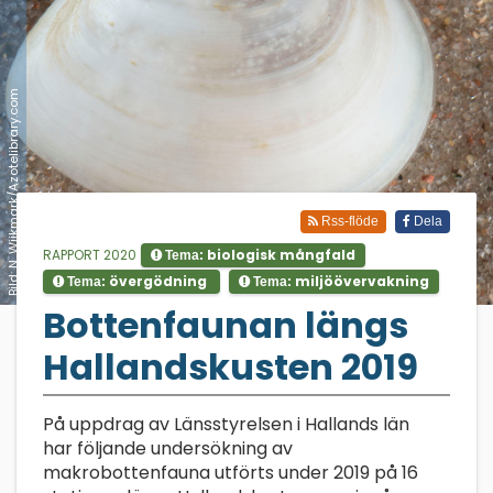
Bild: N. Wijkmark/Azotelibrary.com
Rss-flöde
Dela
RAPPORT 2020
biologisk mångfald
Tema:
övergödning
miljöövervakning
Tema:
Tema:
;
Bottenfaunan längs
Hallandskusten 2019
På uppdrag av Länsstyrelsen i Hallands län
har följande undersökning av
makrobottenfauna utförts under 2019 på 16