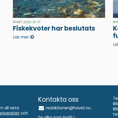
NYHET 2022-10-17
NY
Fiskekvoter har beslutats
K
f
Läs mer
Lä
Kontakta oss
Te
Bi
m vill veta
redaktionen@havet.nu
Bi
niversitet
och
te
Se vilka som ingår i