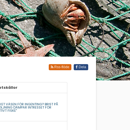
Rss-flöde
Dela
tskällor
KET VÄSEN FÖR INGENTING? BRIST PÅ
ÖLJNING DÄMPAR INTRESSET FÖR
TIVT FISKE"