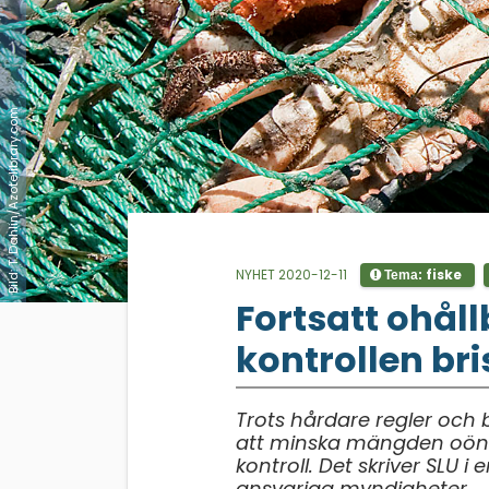
Bild: T. Dahlin/Azotelibrary.com
NYHET 2020-12-11
fiske
Tema:
;
Fortsatt ohåll
kontrollen bri
Trots hårdare regler och b
att minska mängden oönsk
kontroll. Det skriver SLU i 
ansvariga myndigheter.