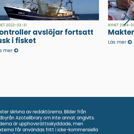
HET 2023-03-31
NYHET 2024-01
ontroller avslöjar fortsatt
Makten
usk i fisket
Läs mer
s mer
xter skrivna av redaktörerna. Bilder från
ldbyrån Azotelibrary om inte annat angivits.
lderna är upphovsrättsskyddade, men
xterna får användas fritt i icke-kommersiella