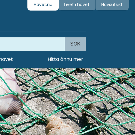
Havet.nu
Livet i havet
Havsutsikt
SÖK
 havet
Hitta ännu mer