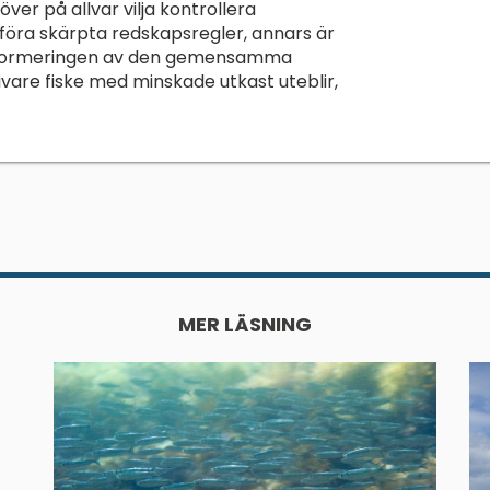
er på allvar vilja kontrollera
nföra skärpta redskapsregler, annars är
 reformeringen av den gemensamma
tivare fiske med minskade utkast uteblir,
MER LÄSNING