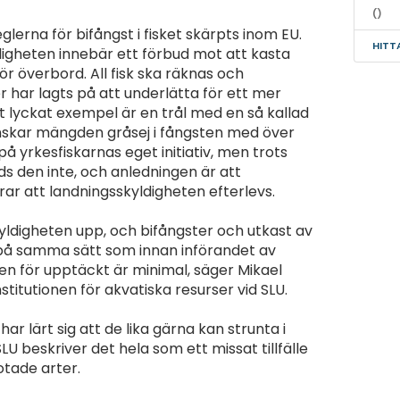
()
glerna för bifångst i fisket skärpts inom EU.
HITT
digheten innebär ett förbud mot att kasta
ör överbord. All fisk ska räknas och
r har lagts på att underlätta för ett mer
Ett lyckat exempel är en trål med en så kallad
nskar mängden gråsej i fångsten med över
å yrkesfiskarnas eget initiativ, men trots
s den inte, och anledningen är att
ar att landningsskyldigheten efterlevs.
skyldigheten upp, och bifångster och utkast av
a på samma sätt som innan införandet av
en för upptäckt är minimal, säger Mikael
nstitutionen för akvatiska resurser vid SLU.
ar lärt sig att de lika gärna kan strunta i
LU beskriver det hela som ett missat tillfälle
otade arter.