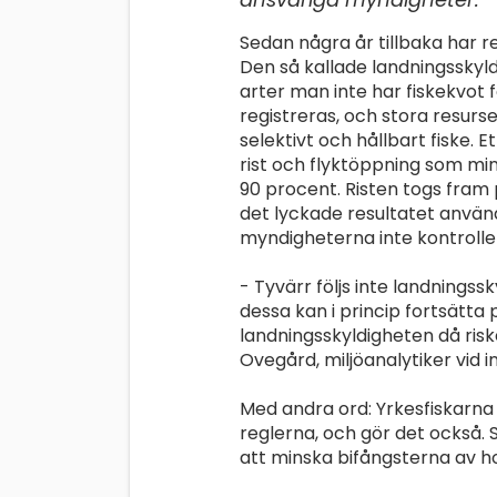
Sedan några år tillbaka har re
Den så kallade landningsskyl
arter man inte har fiskekvot f
registreras, och stora resurse
selektivt och hållbart fiske. 
rist och flyktöppning som mi
90 procent. Risten togs fram p
det lyckade resultatet använd
myndigheterna inte kontroller
- Tyvärr följs inte landnings
dessa kan i princip fortsätt
landningsskyldigheten då risk
Ovegård, miljöanalytiker vid i
Med andra ord: Yrkesfiskarna h
reglerna, och gör det också. S
att minska bifångsterna av h