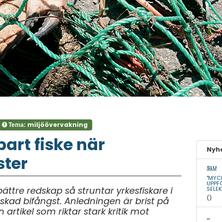
miljöövervakning
Tema:
bart fiske när
Nyhe
ster
SLU
"MYC
UPPF
ättre redskap så struntar yrkesfiskare i
SELEK
()
ad bifångst. Anledningen är brist på
en artikel som riktar stark kritik mot
""