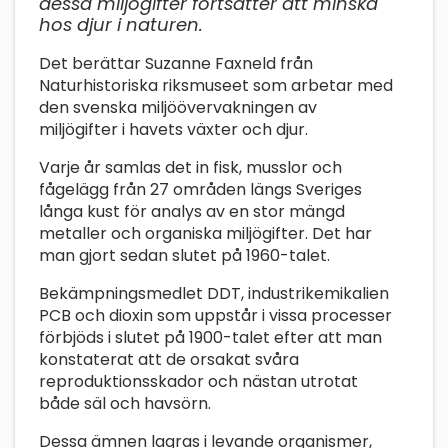
dessa miljögifter fortsätter att minska
hos djur i naturen.
Det berättar Suzanne Faxneld från
Naturhistoriska riksmuseet som arbetar med
den svenska miljöövervakningen av
miljögifter i havets växter och djur.
Varje år samlas det in fisk, musslor och
fågelägg från 27 områden längs Sveriges
långa kust för analys av en stor mängd
metaller och organiska miljögifter. Det har
man gjort sedan slutet på 1960-talet.
Bekämpningsmedlet DDT, industrikemikalien
PCB och dioxin som uppstår i vissa processer
förbjöds i slutet på 1900-talet efter att man
konstaterat att de orsakat svåra
reproduktionsskador och nästan utrotat
både säl och havsörn.
Dessa ämnen lagras i levande organismer,