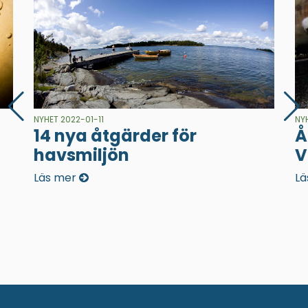
NYHET 2022-01-11
NY
14 nya åtgärder för
Å
havsmiljön
V
Läs mer
Lä