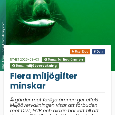
Bild: Anna Roos/Azotelibrary.com
Rss-flöde
Dela
NYHET 2025-03-03
farliga ämnen
Tema:
miljöövervakning
Tema:
;
Flera miljögifter
minskar
Åtgärder mot farliga ämnen ger effekt.
Miljöövervakningen visar att förbuden
mot DDT, PCB och dioxin har lett till att