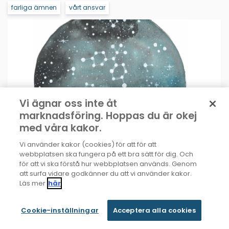
farliga ämnen
vårt ansvar
Vi ägnar oss inte åt
marknadsföring. Hoppas du är okej
med våra kakor.
Vi använder kakor (cookies) för att för att
Stockholms universitet 2024
webbplatsen ska fungera på ett bra sätt för dig. Och
för att vi ska förstå hur webbplatsen används. Genom
Så kan vi minska riskerna med
att surfa vidare godkänner du att vi använder kakor.
farliga kemikalier
Läs mer
här
Användning av kemikalier bidrar till en hög
levnadsstandard i många delar av världen. Samtidigt
Cookie-inställningar
Acceptera alla cookies
kan exponering för de mest farliga kemikalierna leda till