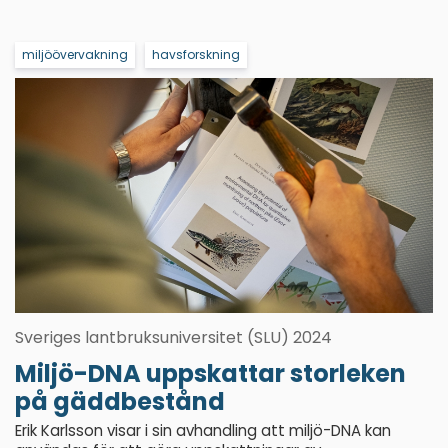
miljöövervakning
havsforskning
Sveriges lantbruksuniversitet (SLU) 2024
Miljö-DNA uppskattar storleken
på gäddbestånd
Erik Karlsson visar i sin avhandling att miljö-DNA kan