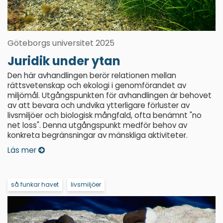
Göteborgs universitet 2025
Juridik under ytan
Den här avhandlingen berör relationen mellan
rättsvetenskap och ekologi i genomförandet av
miljömål. Utgångspunkten för avhandlingen är behovet
av att bevara och undvika ytterligare förluster av
livsmiljöer och biologisk mångfald, ofta benämnt "no
net loss". Denna utgångspunkt medför behov av
konkreta begränsningar av mänskliga aktiviteter.
Läs mer
så funkar havet
livsmiljöer