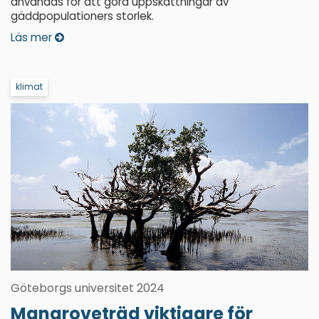
användas för att göra uppskattningar av
gäddpopulationers storlek.
Läs mer
klimat
Göteborgs universitet 2024
Mangroveträd viktigare för