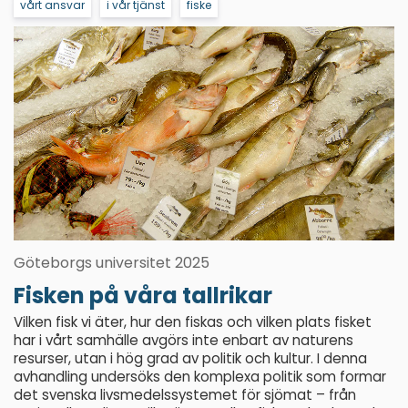
vårt ansvar
i vår tjänst
fiske
Göteborgs universitet 2025
Fisken på våra tallrikar
Vilken fisk vi äter, hur den fiskas och vilken plats fisket
har i vårt samhälle avgörs inte enbart av naturens
resurser, utan i hög grad av politik och kultur. I denna
avhandling undersöks den komplexa politik som formar
det svenska livsmedelssystemet för sjömat – från