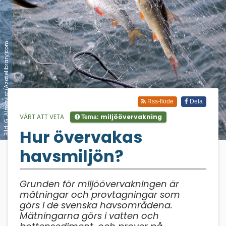
Bild: G. Almqvist/Azotelibrary.com
Rss-flöde
Dela
VÄRT ATT VETA
miljöövervakning
Tema:
Hur övervakas
;
havsmiljön?
Grunden för miljöövervakningen är
mätningar och provtagningar som
görs i de svenska havsområdena.
Mätningarna görs i vatten och