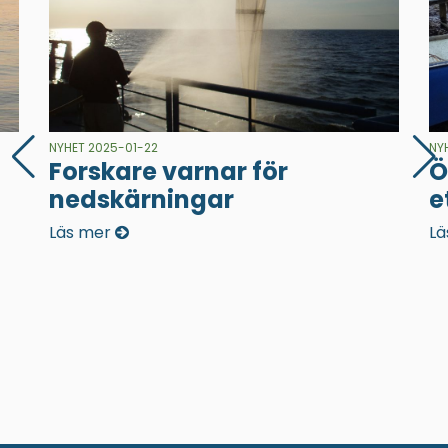
NYHET 2025-01-22
NY
Forskare varnar för
Ö
nedskärningar
e
Läs mer
Lä