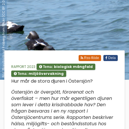
Bild: Blondinrikard Fröberg from Flickr (CC BY 2.0 Deed)
Rss-flöde
Dela
RAPPORT 2023
biologisk mångfald
Tema:
miljöövervakning
Tema:
;
Hur mår de stora djuren i Östersjön?
Östersjön är övergött, förorenat och
överfiskat – men hur mår egentligen djuren
som lever i detta krisdrabbade hav? Den
frågan besvaras i en ny rapport i
Östersjöcentrums serie. Rapporten beskriver
hälsa, miljögifts- och beståndsstatus hos