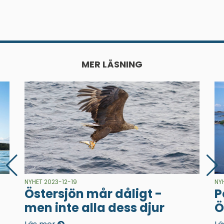
MER LÄSNING
NYHET 2023-12-19
NY
Östersjön mår dåligt -
P
men inte alla dess djur
Ö