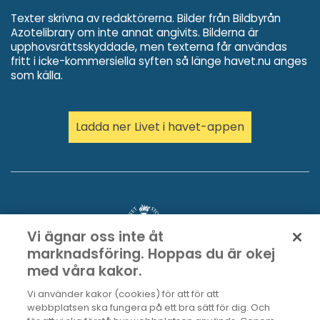
Texter skrivna av redaktörerna. Bilder från Bildbyrån
Azotelibrary om inte annat angivits. Bilderna är
upphovsrättsskyddade, men texterna får användas
fritt i icke-kommersiella syften så länge havet.nu anges
som källa.
Ladda ner Livet i havet-appen
Vi ägnar oss inte åt
marknadsföring. Hoppas du är okej
med våra kakor.
Vi använder kakor (cookies) för att för att
webbplatsen ska fungera på ett bra sätt för dig. Och