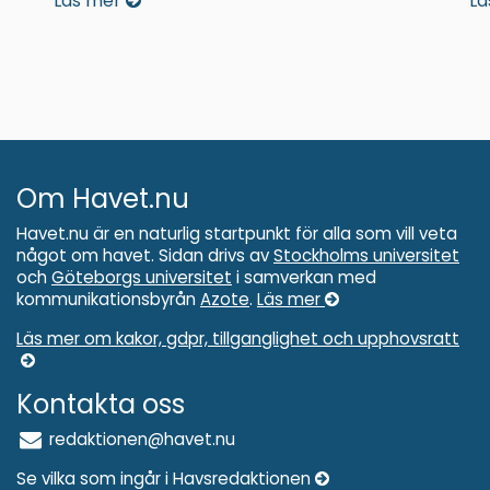
Läs mer
Lä
Om Havet.nu
Havet.nu är en naturlig startpunkt för alla som vill veta
något om havet. Sidan drivs av
Stockholms universitet
och
Göteborgs universitet
i samverkan med
kommunikationsbyrån
Azote
.
Läs mer
Läs mer om kakor, gdpr, tillganglighet och upphovsratt
Kontakta oss
redaktionen@havet.nu
Se vilka som ingår i Havsredaktionen