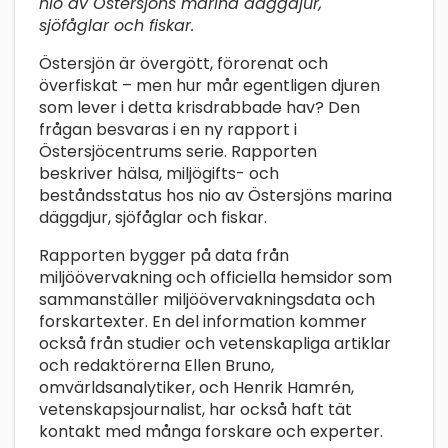
nio av Östersjöns marina däggdjur,
sjöfåglar och fiskar.
Östersjön är övergött, förorenat och
överfiskat – men hur mår egentligen djuren
som lever i detta krisdrabbade hav? Den
frågan besvaras i en ny rapport i
Östersjöcentrums serie. Rapporten
beskriver hälsa, miljögifts- och
beståndsstatus hos nio av Östersjöns marina
däggdjur, sjöfåglar och fiskar.
Rapporten bygger på data från
miljöövervakning och officiella hemsidor som
sammanställer miljöövervakningsdata och
forskartexter. En del information kommer
också från studier och vetenskapliga artiklar
och redaktörerna Ellen Bruno,
omvärldsanalytiker, och Henrik Hamrén,
vetenskapsjournalist, har också haft tät
kontakt med många forskare och experter.