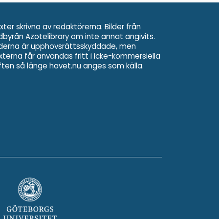
xter skrivna av redaktörerna. Bilder från
ldbyrån Azotelibrary om inte annat angivits.
lderna är upphovsrättsskyddade, men
xterna får användas fritt i icke-kommersiella
ften så länge havet.nu anges som källa.