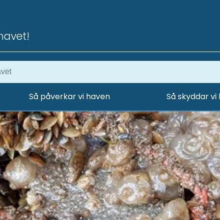
havet!
Så påverkar vi haven
Så skyddar vi