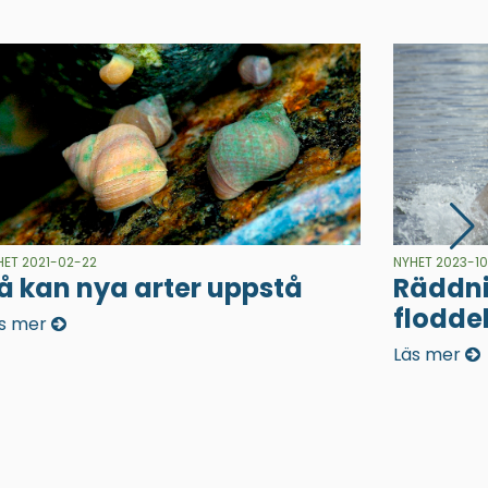
HET 2021-02-22
NYHET 2023-1
å kan nya arter uppstå
Räddni
flodde
s mer
Läs mer