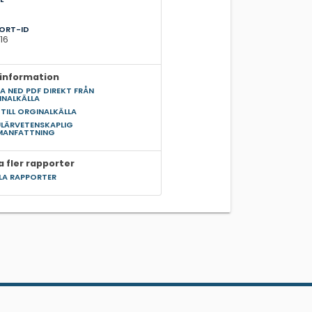
ORT-ID
16
information
A NED PDF DIREKT FRÅN
INALKÄLLA
 TILL ORGINALKÄLLA
LÄRVETENSKAPLIG
MANFATTNING
a fler rapporter
LLA RAPPORTER