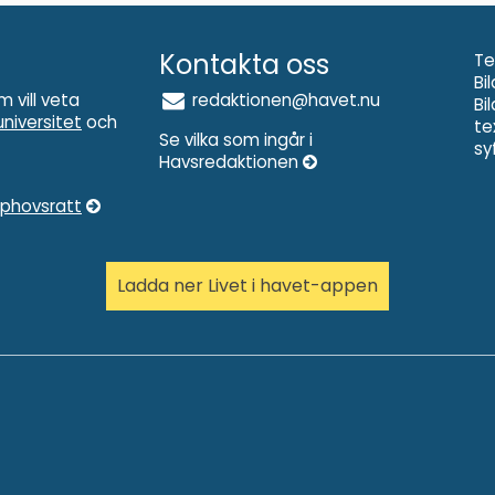
Kontakta oss
Te
Bi
m vill veta
redaktionen@havet.nu
Bi
niversitet
och
te
Se vilka som ingår i
sy
Havsredaktionen
pphovsratt
Ladda ner Livet i havet-appen