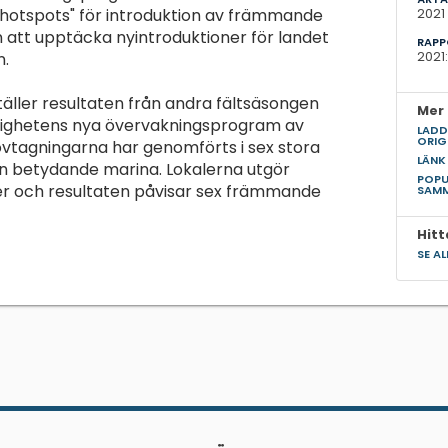
hotspots" för introduktion av främmande
2021
n att upptäcka nyintroduktioner för landet
RAPP
n.
2021:
ller resultaten från andra fältsäsongen
Mer 
dighetens nya övervakningsprogram av
LADD
ORIG
vtagningarna har genomförts i sex stora
LÄNK
n betydande marina. Lokalerna utgör
POPU
r och resultaten påvisar sex främmande
SAM
Hitt
SE A