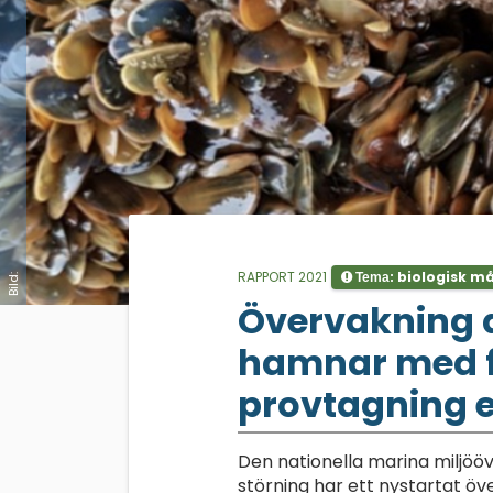
RAPPORT 2021
biologisk m
Tema:
Bild:
;
Övervakning 
hamnar med 
provtagning 
Den nationella marina miljö
störning har ett nystartat 