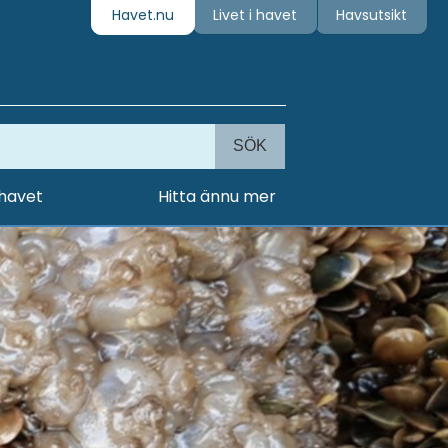
Havet.nu
Livet i havet
Havsutsikt
SÖK
 havet
Hitta ännu mer