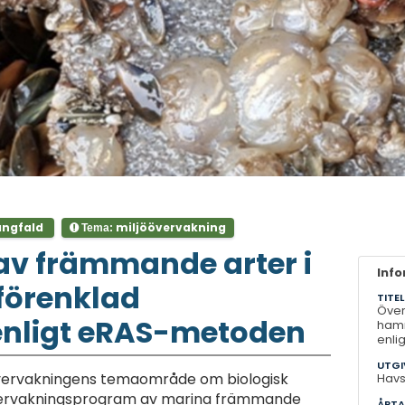
ångfald
miljöövervakning
Tema:
av främmande arter i
Inf
förenklad
TITEL
Över
enligt eRAS-metoden
hamn
enli
UTGI
övervakningens temaområde om biologisk
Havs
övervakningsprogram av marina främmande
ÅRTA