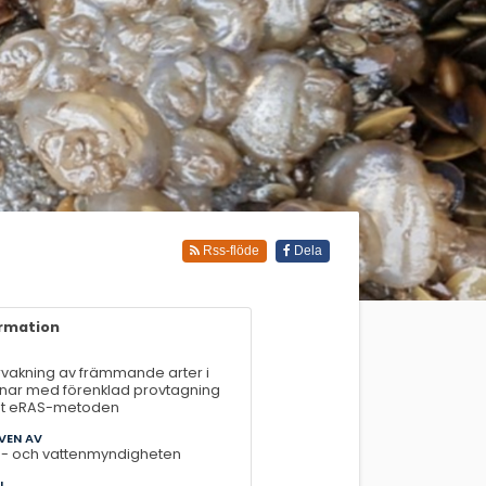
Rss-flöde
Dela
ormation
vakning av främmande arter i
ar med förenklad provtagning
gt eRAS-metoden
VEN AV
- och vattenmyndigheten
L