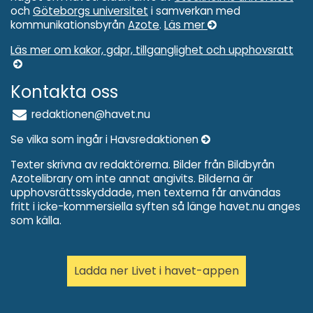
och
Göteborgs universitet
i samverkan med
kommunikationsbyrån
Azote
.
Läs mer
Läs mer om kakor, gdpr, tillganglighet och upphovsratt
Kontakta oss
redaktionen@havet.nu
Se vilka som ingår i Havsredaktionen
Texter skrivna av redaktörerna. Bilder från Bildbyrån
Azotelibrary om inte annat angivits. Bilderna är
upphovsrättsskyddade, men texterna får användas
fritt i icke-kommersiella syften så länge havet.nu anges
som källa.
Ladda ner Livet i havet-appen