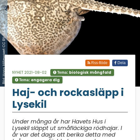
Bild: Hans Hillewaert CC BY-SA 4.0
Rss-flöde
Dela
NYHET 2021-08-02
biologisk mångfald
Tema:
engagera dig
Tema:
;
Haj- och rockasläpp i
Lysekil
Under många år har Havets Hus i
Lysekil släppt ut småfläckiga rödhajar. I
år var det dags att berika detta med