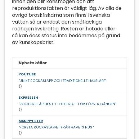
innan den blir könsmogen och att
reproduktionstakten är väldigt låg. Av alla de
övriga broskfiskarna som finns i svenska
vatten så är endast den småfläckiga
rödhajen livskraftig. Resten är hotade eller
så kan dess status inte bedömmas på grund
av kunskapsbrist.
Nyhetskällor
YOUTUBE
"UNIKT ROCKASLÄPP OCH TRADITIONELLT HAJSLÄPP"
()
EXPRESSEN
"ROCKOR SLÄPPTES UT I DET FRIA – FÖR FÖRSTA GÅNGEN"
()
MSN NYHETER
"FÖRSTA ROCKASLÄPPET FRÅN HAVETS HUS "
()