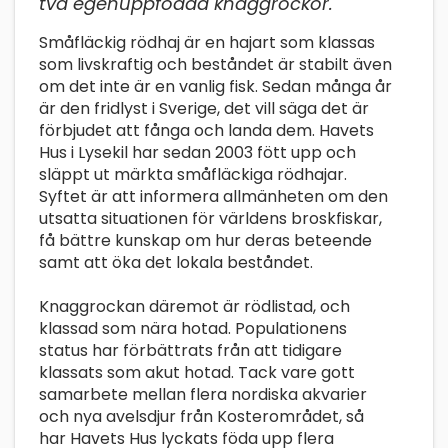
två egenuppfödda knaggrockor.
Småfläckig rödhaj är en hajart som klassas
som livskraftig och beståndet är stabilt även
om det inte är en vanlig fisk. Sedan många år
är den fridlyst i Sverige, det vill säga det är
förbjudet att fånga och landa dem. Havets
Hus i Lysekil har sedan 2003 fött upp och
släppt ut märkta småfläckiga rödhajar.
Syftet är att informera allmänheten om den
utsatta situationen för världens broskfiskar,
få bättre kunskap om hur deras beteende
samt att öka det lokala beståndet.
Knaggrockan däremot är rödlistad, och
klassad som nära hotad. Populationens
status har förbättrats från att tidigare
klassats som akut hotad. Tack vare gott
samarbete mellan flera nordiska akvarier
och nya avelsdjur från Kosterområdet, så
har Havets Hus lyckats föda upp flera