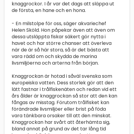
knaggrockor. I år var det dags att släppa ut
de första, en hane och en hona.
- En milstolpe för oss, säger akvariechef
Helen Sköld. Hon påpekar även att även om
dessa utsläppta fiskar säkert gör nytta i
havet och har större chanser att överleva
när de är så här stora, så är det bästa att
vara rädd om och skydda de marina
livsmiljöerna och arterna från början.
Knaggrockan är hotad i såväl svenska som
europeiska vatten. Dess storlek gör att den
lätt fastnar i trålfiskenäten och redan vid ett
års ålder är knaggrockan så stor att den kan
fångas av misstag. Förutom trålfisket kan
förändrade livsmiljöer eller brist på föda
vara tänkbara orsaker till att den minskat.
Knaggrockan har svårt att återhämta sig,
bland annat på grund av det tar lång tid