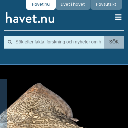
Havet.nu
Livet i havet
Havsutsikt
Toggl
SÖK