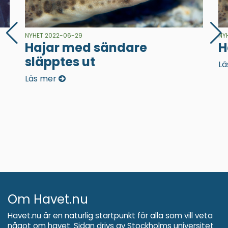
NYHET 2022-06-29
NY
Hajar med sändare
H
släpptes ut
Lä
Läs mer
Om Havet.nu
Havet.nu är en naturlig startpunkt för alla som vill veta
något om havet. Sidan drivs av
Stockholms universitet