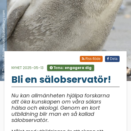
Bild: Thomas Andersson/Azotelibrary.com
Rss-flöde
Dela
NYHET 2025-05-13
engagera dig
Tema:
Bli en sälobservatör!
;
Nu kan allmänheten hjälpa forskarna
att öka kunskapen om våra sälars
hälsa och ekologi. Genom en kort
utbildning blir man en så kallad
sälobservatör.