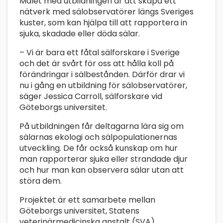
Målet med utbildningen är att skapa ett
nätverk med sälobservatörer längs Sveriges
kuster, som kan hjälpa till att rapportera in
sjuka, skadade eller döda sälar.
– Vi är bara ett fåtal sälforskare i Sverige
och det är svårt för oss att hålla koll på
förändringar i sälbestånden. Därför drar vi
nu i gång en utbildning för sälobservatörer,
säger Jessica Carroll, sälforskare vid
Göteborgs universitet.
På utbildningen får deltagarna lära sig om
sälarnas ekologi och sälpopulationernas
utveckling. De får också kunskap om hur
man rapporterar sjuka eller strandade djur
och hur man kan observera sälar utan att
störa dem.
Projektet är ett samarbete mellan
Göteborgs universitet, Statens
veterinärmedicinska anstalt (SVA),