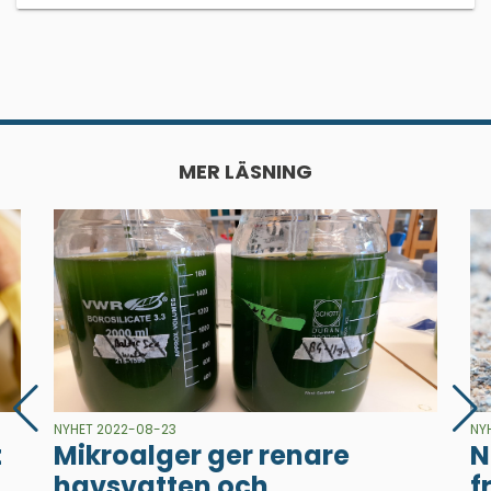
MER LÄSNING
NYHET 2022-08-23
NY
t
Mikroalger ger renare
N
havsvatten och
f