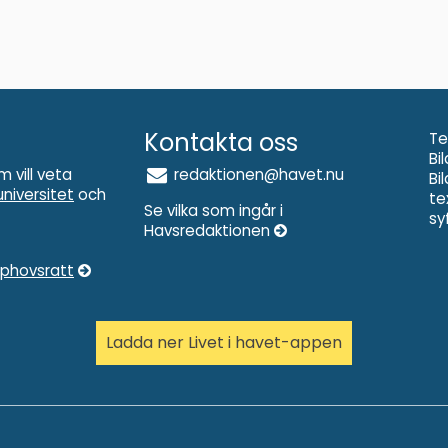
Kontakta oss
Te
Bi
m vill veta
redaktionen@havet.nu
Bi
niversitet
och
te
Se vilka som ingår i
sy
Havsredaktionen
pphovsratt
Ladda ner Livet i havet-appen