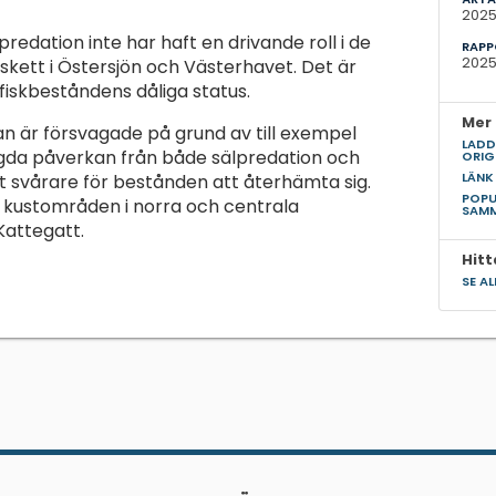
202
redation inte har haft en drivande roll i de
RAPP
2025
skett i Östersjön och Västerhavet. Det är
fiskbeståndens dåliga status.
Mer 
n är försvagade på grund av till exempel
LADD
da påverkan från både sälpredation och
ORIG
LÄNK
t svårare för bestånden att återhämta sig.
POPU
ör kustområden i norra och centrala
SAM
Kattegatt.
Hitt
SE A