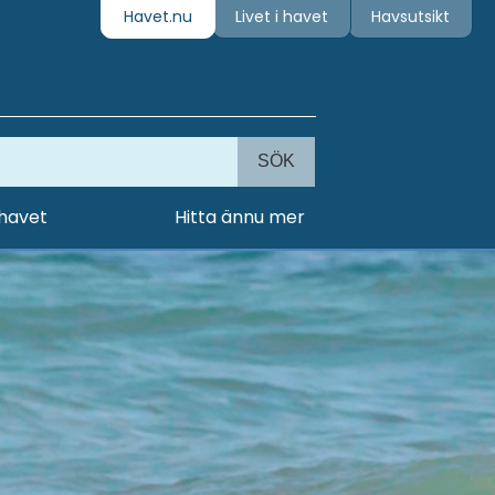
Havet.nu
Livet i havet
Havsutsikt
SÖK
 havet
Hitta ännu mer