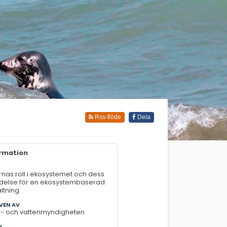
Rss-flöde
Dela
ormation
rnas roll i ekosystemet och dess
delse för en ekosystembaserad
altning
VEN AV
- och vattenmyndigheten
L