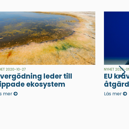
HET 2020-10-27
NYHET 2026-0
vergödning leder till
EU kr
lippade ekosystem
åtgärd
s mer
Läs mer