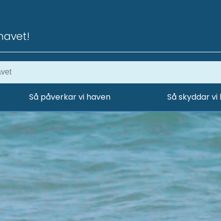
havet!
Så påverkar vi haven
Så skyddar vi