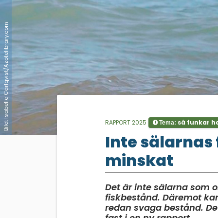
Bild: Isabelle Carlqvist/Azotelibrary.com
RAPPORT 2025
så funkar h
Tema:
;
Inte sälarnas 
minskat
Det är inte sälarna som 
fiskbestånd. Däremot ka
redan svaga bestånd. De
fast i en ny rapport.