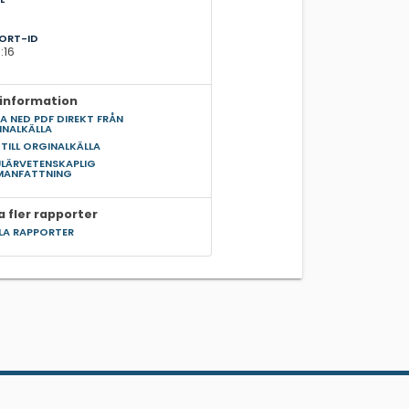
5
ORT-ID
:16
information
A NED PDF DIREKT FRÅN
INALKÄLLA
 TILL ORGINALKÄLLA
LÄRVETENSKAPLIG
MANFATTNING
a fler rapporter
LLA RAPPORTER