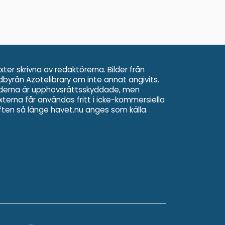
xter skrivna av redaktörerna. Bilder från
ldbyrån Azotelibrary om inte annat angivits.
lderna är upphovsrättsskyddade, men
xterna får användas fritt i icke-kommersiella
ften så länge havet.nu anges som källa.