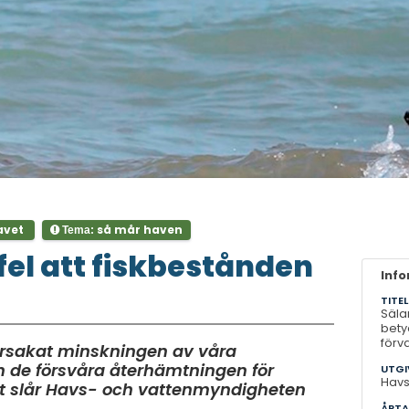
avet
så mår haven
Tema:
fel att fiskbestånden
Inf
TITEL
Säla
bety
förv
orsakat minskningen av våra
n de försvåra återhämtningen för
UTGI
Havs
t slår Havs- och vattenmyndigheten
ÅRTA