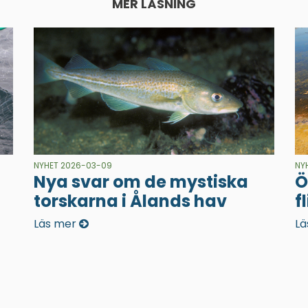
MER LÄSNING
NYHET 2026-03-09
NY
Nya svar om de mystiska
Ö
torskarna i Ålands hav
f
Läs mer
Lä