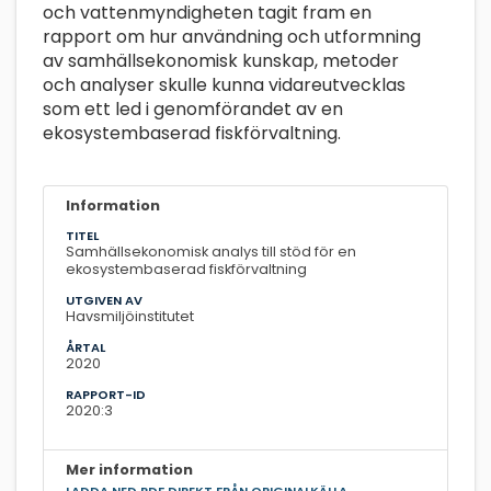
och vattenmyndigheten tagit fram en
rapport om hur användning och utformning
av samhällsekonomisk kunskap, metoder
och analyser skulle kunna vidareutvecklas
som ett led i genomförandet av en
ekosystembaserad fiskförvaltning.
Information
TITEL
Samhällsekonomisk analys till stöd för en
ekosystembaserad fiskförvaltning
UTGIVEN AV
Havsmiljöinstitutet
ÅRTAL
2020
RAPPORT-ID
2020:3
Mer information
LADDA NED PDF DIREKT FRÅN ORIGINALKÄLLA