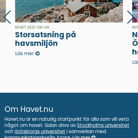
NYHET 2021-09-06
NY
Storsatsning på
N
havsmiljön
Ö
h
Läs mer
Lä
Om Havet.nu
Havet.nu är en naturlig startpunkt för alla som vill veta
något om havet. Sidan drivs av
Stockholms universitet
och
Göteborgs universitet
i samverkan med
kommunikationsbyrån
Azote
.
Läs mer