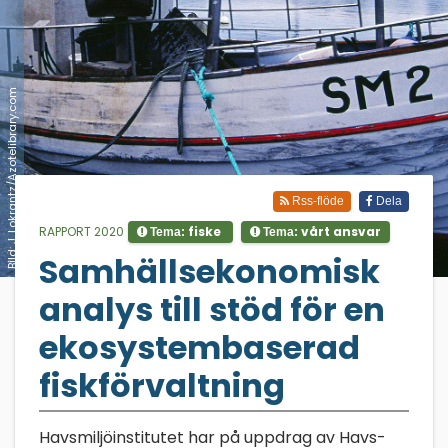
Bild: J. Lokrantz/Azotelibrary.com
Rss-flöde
Dela
RAPPORT 2020
fiske
vårt ansvar
Tema:
Tema:
Samhällsekonomisk
;
analys till stöd för en
ekosystembaserad
fiskförvaltning
Havsmiljöinstitutet har på uppdrag av Havs-