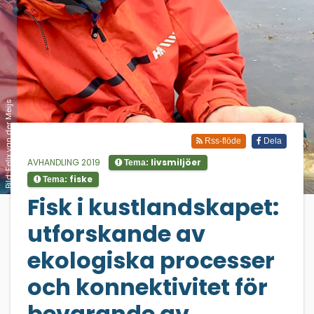
Bild: Felix van der Meijs
Rss-flöde
Dela
AVHANDLING 2019
livsmiljöer
Tema:
fiske
Tema:
;
Fisk i kustlandskapet:
utforskande av
ekologiska processer
och konnektivitet för
bevarande av