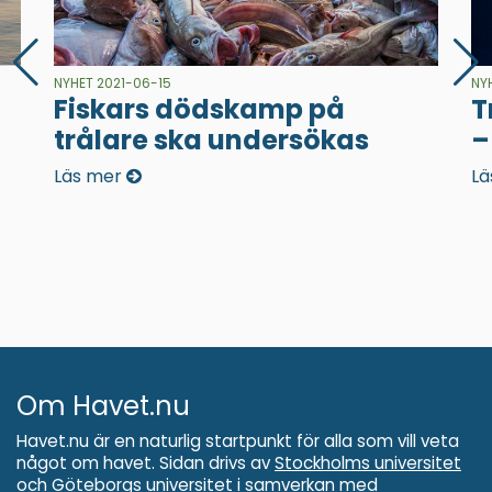
NYHET 2021-06-15
NY
Fiskars dödskamp på
T
trålare ska undersökas
–
Läs mer
Lä
Om Havet.nu
Havet.nu är en naturlig startpunkt för alla som vill veta
något om havet. Sidan drivs av
Stockholms universitet
och
Göteborgs universitet
i samverkan med