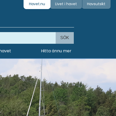
Havet.nu
Livet i havet
Havsutsikt
SÖK
 havet
Hitta ännu mer