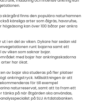
åttrafik, muddring och intensiv ankring kan
getationen.
ra skärgård finns den populära naturhamnen
ckså känsliga arter som ålgräs, havsrufse,
r högsäsong kan över 100 båtar per ankra
r ut i en del av viken. Dykare har sedan vid
ttenvegetationen runt bojarna samt ett
l av viken som saknar bojar.
i området med bojar har ankringsskadorna
arter har ökat.
en av bojar ska studeras på fler platser
ögt ankringstryck. Målsättningen är att
ekommenderas för till exempel
arina naturreservat, samt att ta fram ett
r tänka på när åtgärden ska användas,
öanalysspecialist på SLU Artdatabanken.