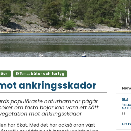
jöer
båtar och fartyg
Tema:
 mot ankringsskador
Nyhe
SLU
gårds populäraste naturhamnar pågår
"BOJ
öker om fasta bojar kan vara ett sätt
NATU
nvegetation mot ankringsskador
()
HITT
rden har ökat. Med det har också oron växt