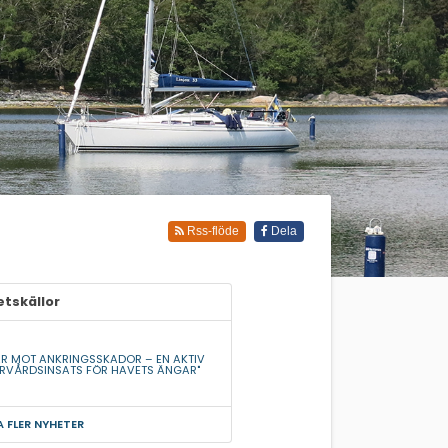
Rss-flöde
Dela
tskällor
AR MOT ANKRINGSSKADOR – EN AKTIV
RVÅRDSINSATS FÖR HAVETS ÄNGAR"
A FLER NYHETER