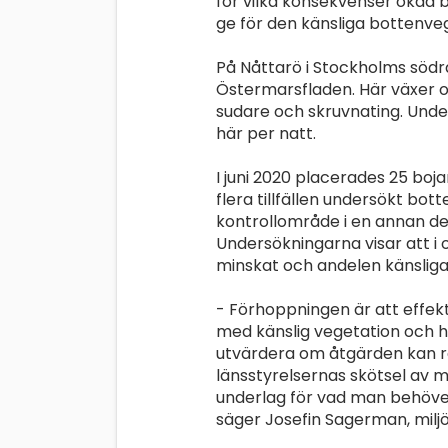
för vilka konsekvenser ökad b
ge för den känsliga bottenve
På Nåttarö i Stockholms söd
Östermarsfladen. Här växer o
sudare och skruvnating. Unde
här per natt.
I juni 2020 placerades 25 boja
flera tillfällen undersökt bo
kontrollområde i en annan de
Undersökningarna visar att 
minskat och andelen känsliga 
- Förhoppningen är att effekt
med känslig vegetation och h
utvärdera om åtgärden kan r
länsstyrelsernas skötsel av m
underlag för vad man behöve
säger Josefin Sagerman, milj