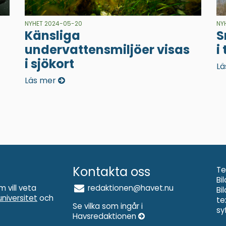
NYHET 2024-05-20
NY
Känsliga
S
undervattensmiljöer visas
i
i sjökort
Lä
Läs mer
Kontakta oss
Te
Bi
m vill veta
redaktionen@havet.nu
Bi
niversitet
och
te
Se vilka som ingår i
sy
Havsredaktionen