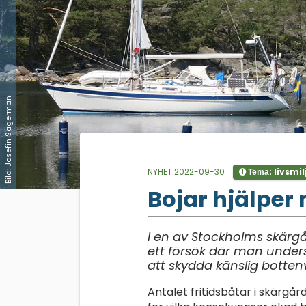
Bild: Josefin Sagerman
NYHET 2022-09-30
livsmil
Tema:
;
Bojar hjälper
I en av Stockholms skär
ett försök där man unders
att skydda känslig botte
Antalet fritidsbåtar i skärgå