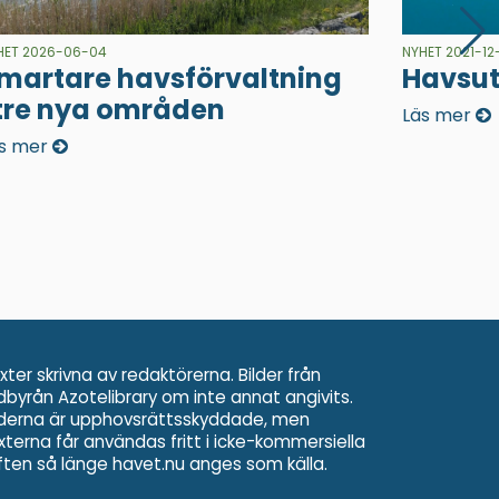
HET 2026-06-04
NYHET 2021-12
martare havsförvaltning
Havsut
 tre nya områden
Läs mer
s mer
xter skrivna av redaktörerna. Bilder från
ldbyrån Azotelibrary om inte annat angivits.
lderna är upphovsrättsskyddade, men
xterna får användas fritt i icke-kommersiella
ften så länge havet.nu anges som källa.