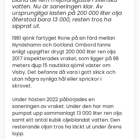
vatten. Nu är saneringen klar. Av
ursprungliga lasten på 200 000 liter olja
återstod bara 13 000, resten tros ha
sipprat ut.
1981 sjönk fartyget Rone på sin färd mellan
Nynäshamn och Gotland. Ombord fanns
enligt uppgifter drygt 200 000 liter ren olja.
2017 inspekterades vraket, som ligger på 98
meters djup 15 nautiska sjömil väster om
Visby. Det befanns då vara i gott skick och
utan några synliga hål eller sprickor i
skrovet.
Under hösten 2022 påbörjades en
saneringen av vraket. Under den har man
pumpat upp sammanlagt 13 000 liter ren olja
samt ett antal kubik oljeblandat vatten. Den
resterande oljan tros ha läckt ut under årens
lopp.