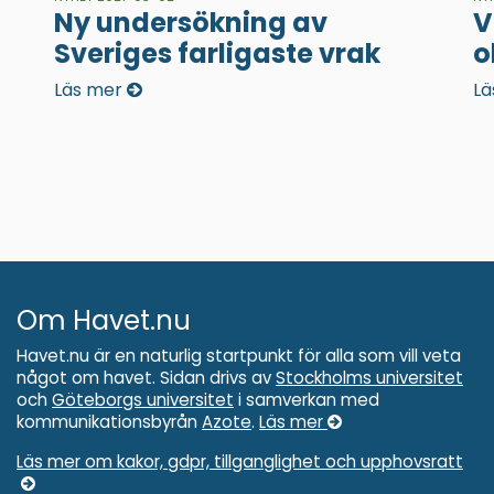
Ny undersökning av
V
Sveriges farligaste vrak
o
Läs mer
Lä
Om Havet.nu
Havet.nu är en naturlig startpunkt för alla som vill veta
något om havet. Sidan drivs av
Stockholms universitet
och
Göteborgs universitet
i samverkan med
kommunikationsbyrån
Azote
.
Läs mer
Läs mer om kakor, gdpr, tillganglighet och upphovsratt