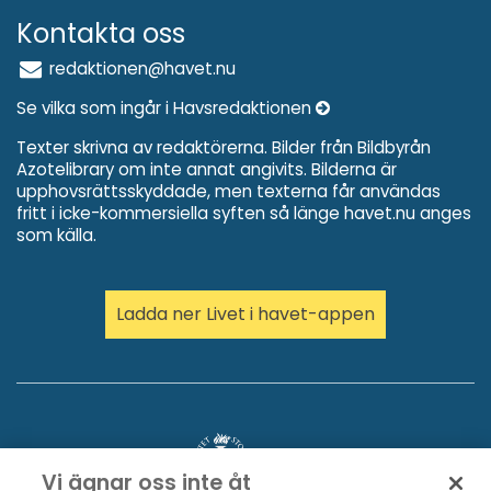
Kontakta oss
redaktionen@havet.nu
Se vilka som ingår i Havsredaktionen
Texter skrivna av redaktörerna. Bilder från Bildbyrån
Azotelibrary om inte annat angivits. Bilderna är
upphovsrättsskyddade, men texterna får användas
fritt i icke-kommersiella syften så länge havet.nu anges
som källa.
Ladda ner Livet i havet-appen
Vi ägnar oss inte åt