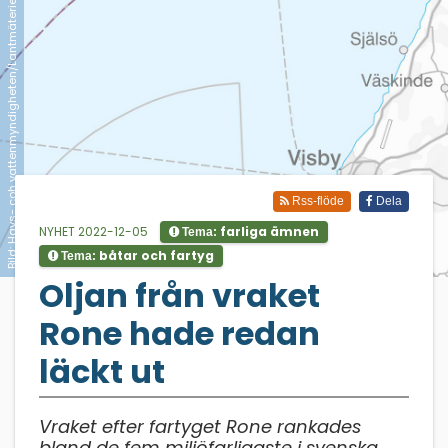
Bild: Havs- coh vattenmyndigheten/Lantmäteriet/Sjöfartsverket
Rss-flöde
Dela
NYHET 2022-12-05
farliga ämnen
Tema:
båtar och fartyg
Tema:
;
Oljan från vraket
Rone hade redan
läckt ut
Vraket efter fartyget Rone rankades
bland de fem miljöfarligaste i svenska