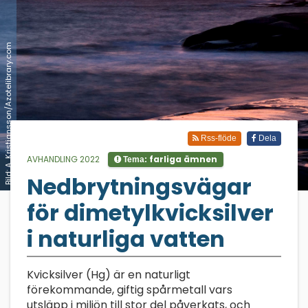
Bild: A. Kristiansson/Azotelibrary.com
Rss-flöde
Dela
AVHANDLING 2022
farliga ämnen
Tema:
Nedbrytningsvägar
;
för dimetylkvicksilver
i naturliga vatten
Kvicksilver (Hg) är en naturligt
förekommande, giftig spårmetall vars
utsläpp i miljön till stor del påverkats, och