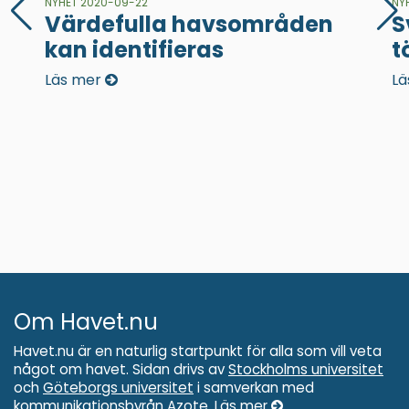
NYHET 2020-09-22
NY
Värdefulla havsområden
S
kan identifieras
t
Läs mer
Lä
Om Havet.nu
Havet.nu är en naturlig startpunkt för alla som vill veta
något om havet. Sidan drivs av
Stockholms universitet
och
Göteborgs universitet
i samverkan med
kommunikationsbyrån
Azote
.
Läs mer