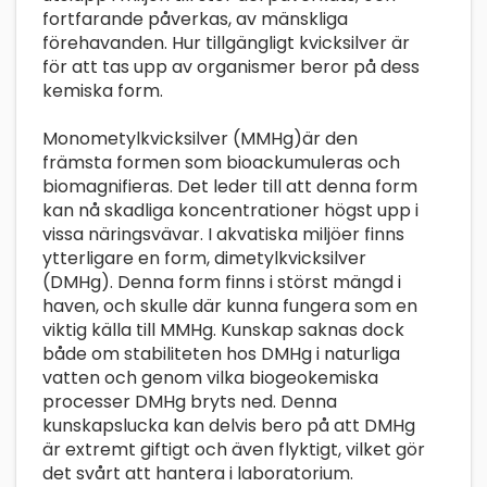
fortfarande påverkas, av mänskliga
förehavanden. Hur tillgängligt kvicksilver är
för att tas upp av organismer beror på dess
kemiska form.
Monometylkvicksilver (MMHg)är den
främsta formen som bioackumuleras och
biomagnifieras. Det leder till att denna form
kan nå skadliga koncentrationer högst upp i
vissa näringsvävar. I akvatiska miljöer finns
ytterligare en form, dimetylkvicksilver
(DMHg). Denna form finns i störst mängd i
haven, och skulle där kunna fungera som en
viktig källa till MMHg. Kunskap saknas dock
både om stabiliteten hos DMHg i naturliga
vatten och genom vilka biogeokemiska
processer DMHg bryts ned. Denna
kunskapslucka kan delvis bero på att DMHg
är extremt giftigt och även flyktigt, vilket gör
det svårt att hantera i laboratorium.