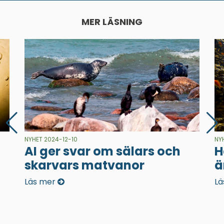
MER LÄSNING
NYHET 2024-12-10
NY
AI ger svar om sälars och
H
skarvars matvanor
ä
Läs mer
Lä