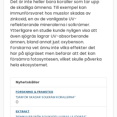
Det är inte heller bara koraller som tar upp
de skadliga ämnena. Till exempel kan
immunförsvaret hos musslor skadas av
zinkoxid, en av de vanligaste UV-
reflekterande mineralerna i solkrämer.
Ytterligare en studie kunde nyligen visa att
även sjögräs lagrar UV-absorberande
ämnen, bland annat just oxybenson.
Forskarna vet ännu inte vilka effekter det
har på sjögräset men befarar att det kan
försämra fotosyntesen, vilket skulle påverka
hela ekosystemet.
Nyhetskällor
FORSKNING & FRAMSTEG
"DÄRFÖR SKADAR SOLKRÄM KORALLERNA"
()
EXTRAKT
"KEMIKALIER FRÅN SOLSKYDD LAGRAS I SJÖGRÄS"