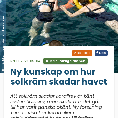
Bild: A. Maslennikov/Azotelibrary.com
Rss-flöde
Dela
NYHET 2022-05-04
farliga ämnen
Tema:
Ny kunskap om hur
;
solkräm skadar havet
Att solkräm skadar korallrev är känt
sedan tidigare, men exakt hur det går
till har varit ganska okänt. Ny forskning
kan nu visa hur kemikalier i