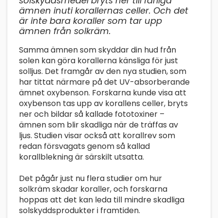
solskyddsmedel bryts ner till farliga
ämnen inuti korallernas celler. Och det
är inte bara koraller som tar upp
ämnen från solkräm.
Samma ämnen som skyddar din hud från
solen kan göra korallerna känsliga för just
solljus. Det framgår av den nya studien, som
har tittat närmare på det UV-absorberande
ämnet oxybenson. Forskarna kunde visa att
oxybenson tas upp av korallens celler, bryts
ner och bildar så kallade fototoxiner –
ämnen som blir skadliga när de träffas av
ljus. Studien visar också att korallrev som
redan försvagats genom så kallad
korallblekning är särskilt utsatta.
Det pågår just nu flera studier om hur
solkräm skadar koraller, och forskarna
hoppas att det kan leda till mindre skadliga
solskyddsprodukter i framtiden.