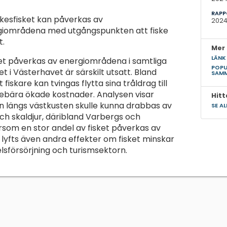
RAPP
rkesfisket kan påverkas av
2024
ergiområdena med utgångspunkten att fiske
t.
Mer 
LÄNK
sket påverkas av energiområdena i samtliga
POPU
 i Västerhavet är särskilt utsatt. Bland
SAM
iskare kan tvingas flytta sina tråldrag till
ebära ökade kostnader. Analysen visar
Hitt
en längs västkusten skulle kunna drabbas av
SE A
ch skaldjur, däribland Varbergs och
som en stor andel av fisket påverkas av
lyfts även andra effekter om fisket minskar
sförsörjning och turismsektorn.