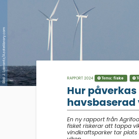
Bild: J. Lokrantz/Azotelibrary.com
RAPPORT 2024
fiske
Tema:
T
;
Hur påverkas 
havsbaserad 
En ny rapport från Agrifo
fisket riskerar att tappa
vindkraftsparker tar plats
viken.