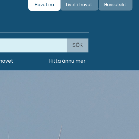
Havet.nu
Livet i havet
Havsutsikt
SÖK
 havet
Hitta ännu mer