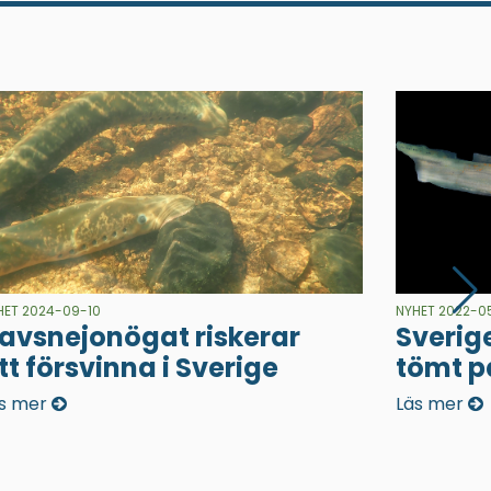
HET 2024-09-10
NYHET 2022-0
avsnejonögat riskerar
Sverige
tt försvinna i Sverige
tömt p
s mer
Läs mer