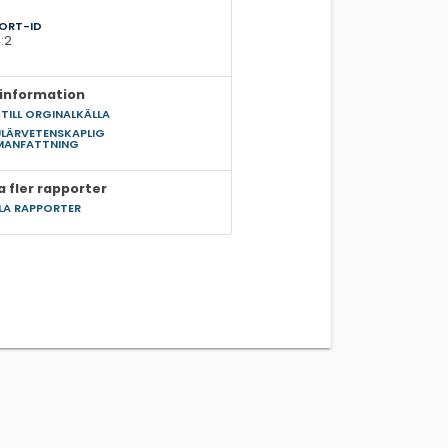
ORT-ID
:2
information
 TILL ORGINALKÄLLA
LÄRVETENSKAPLIG
MANFATTNING
a fler rapporter
LLA RAPPORTER