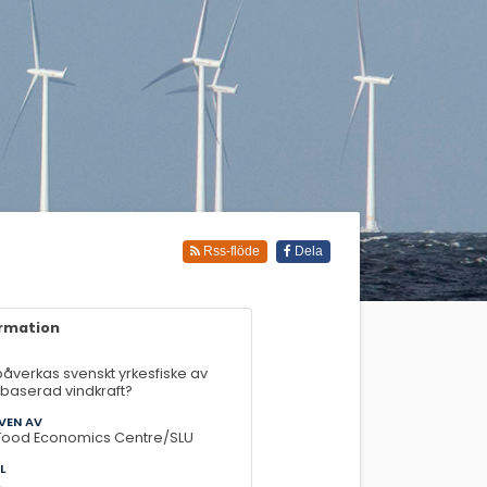
Rss-flöde
Dela
ormation
påverkas svenskt yrkesfiske av
baserad vindkraft?
VEN AV
Food Economics Centre/SLU
L
4