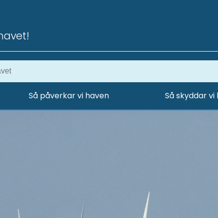
havet!
Så påverkar vi haven
Så skyddar vi