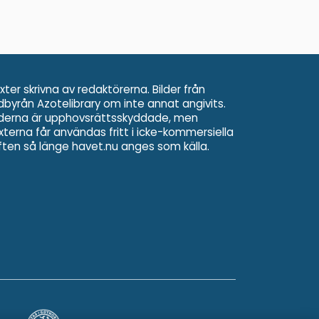
xter skrivna av redaktörerna. Bilder från
ldbyrån Azotelibrary om inte annat angivits.
lderna är upphovsrättsskyddade, men
xterna får användas fritt i icke-kommersiella
ften så länge havet.nu anges som källa.