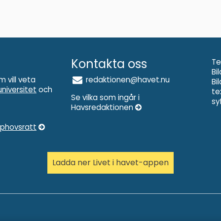
Kontakta oss
Te
Bi
m vill veta
redaktionen@havet.nu
Bi
niversitet
och
te
Se vilka som ingår i
sy
Havsredaktionen
pphovsratt
Ladda ner Livet i havet-appen