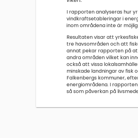
I rapporten analyseras hur y
vindkraftsetableringar i en
inom områdena inte är möjlig
Resultaten visar att yrkesfi
tre havsområden och att fisket
annat pekar rapporten på att f
andra områden vilket kan inn
också att vissa lokalsamhäll
minskade landningar av fisk o
Falkenbergs kommuner, efter
energiområdena. I rapporten 
så som påverkan på livsmedel