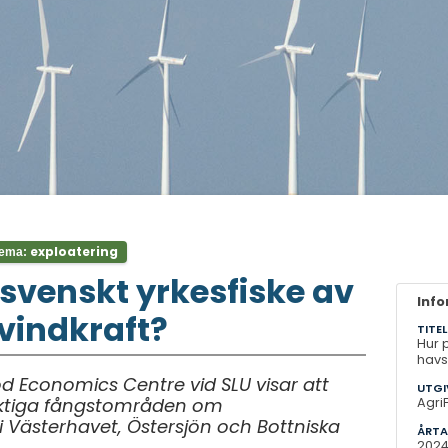
exploatering
ema:
svenskt yrkesfiske av
Inf
vindkraft?
TITEL
Hur 
havs
od Economics Centre vid SLU visar att
UTGI
 viktiga fångstområden om
Agri
 i Västerhavet, Östersjön och Bottniska
ÅRTA
202