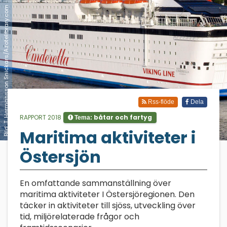
Bild: T. Hermansson Snickars/Azotelibrary.com
Rss-flöde
Dela
RAPPORT 2018
båtar och fartyg
Tema:
Maritima aktiviteter i
;
Östersjön
En omfattande sammanställning över
maritima aktiviteter I Östersjöregionen. Den
täcker in aktiviteter till sjöss, utveckling över
tid, miljörelaterade frågor och