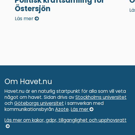
Politisk kraftsamling för
Ö
Östersjön
Lä
Läs mer
Om Havet.nu
Havet.nu är en naturlig startpunkt för alla som vill veta
något om havet. Sidan drivs av
Stockholms universitet
och
Göteborgs universitet
i samverkan med
kommunikationsbyrån
Azote
.
Läs mer
Läs mer om kakor, gdpr, tillganglighet och upphovsratt