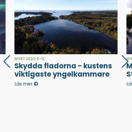
NYHET 2020-11-12
NY
Skydda fladorna - kustens
M
viktigaste yngelkammare
S
Läs mer
Lä