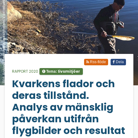
Bild: Anniina Saarinen/Länsstyrelsen Västerbotten
Rss-flöde
Dela
RAPPORT 2020
livsmiljöer
Tema:
Kvarkens flador och
;
deras tillstånd.
Analys av mänsklig
påverkan utifrån
flygbilder och resultat