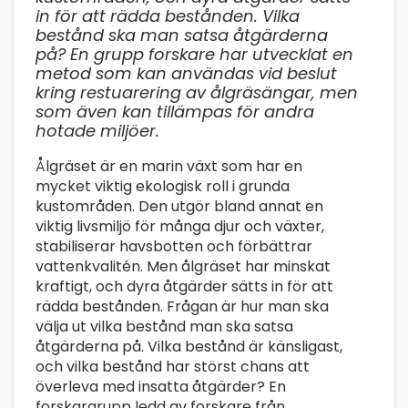
in för att rädda bestånden. Vilka
bestånd ska man satsa åtgärderna
på? En grupp forskare har utvecklat en
metod som kan användas vid beslut
kring restuarering av ålgräsängar, men
som även kan tillämpas för andra
hotade miljöer.
Ålgräset är en marin växt som har en
mycket viktig ekologisk roll i grunda
kustområden. Den utgör bland annat en
viktig livsmiljö för många djur och växter,
stabiliserar havsbotten och förbättrar
vattenkvalitén. Men ålgräset har minskat
kraftigt, och dyra åtgärder sätts in för att
rädda bestånden. Frågan är hur man ska
välja ut vilka bestånd man ska satsa
åtgärderna på. Vilka bestånd är känsligast,
och vilka bestånd har störst chans att
överleva med insatta åtgärder? En
forskargrupp ledd av forskare från