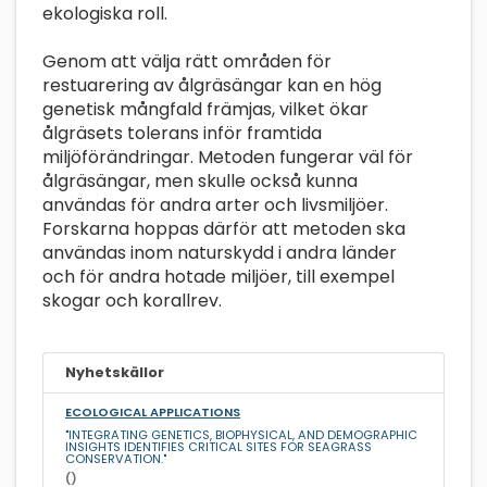
ekologiska roll.
Genom att välja rätt områden för
restuarering av ålgräsängar kan en hög
genetisk mångfald främjas, vilket ökar
ålgräsets tolerans inför framtida
miljöförändringar. Metoden fungerar väl för
ålgräsängar, men skulle också kunna
användas för andra arter och livsmiljöer.
Forskarna hoppas därför att metoden ska
användas inom naturskydd i andra länder
och för andra hotade miljöer, till exempel
skogar och korallrev.
Nyhetskällor
ECOLOGICAL APPLICATIONS
"INTEGRATING GENETICS, BIOPHYSICAL, AND DEMOGRAPHIC
INSIGHTS IDENTIFIES CRITICAL SITES FOR SEAGRASS
CONSERVATION."
()