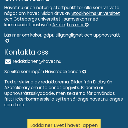
Havet.nu är en naturlig startpunkt för alla som vill veta
något om havet. Sidan drivs av
Stockholms universitet
och
Göteborgs universitet
i samverkan med
kommunikationsbyrån
Azote
.
Läs mer
Läs mer om kakor, gdpr, tillganglighet och upphovsratt
Kontakta oss
redaktionen@havet.nu
Se vilka som ingår i Havsredaktionen
Texter skrivna av redaktörerna. Bilder från Bildbyrån
Azotelibrary om inte annat angivits. Bilderna är
upphovsrättsskyddade, men texterna får användas
fritt i icke-kommersiella syften så länge havet.nu anges
som källa.
Ladda ner Livet i havet-appen