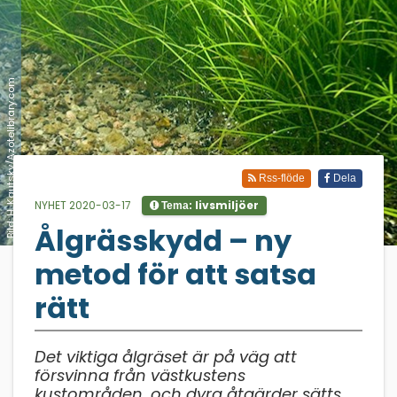
Bild: H. Kautsky/Azotelibrary.com
Rss-flöde
Dela
NYHET 2020-03-17
livsmiljöer
Tema:
Ålgrässkydd – ny
;
metod för att satsa
rätt
Det viktiga ålgräset är på väg att
försvinna från västkustens
kustområden, och dyra åtgärder sätts