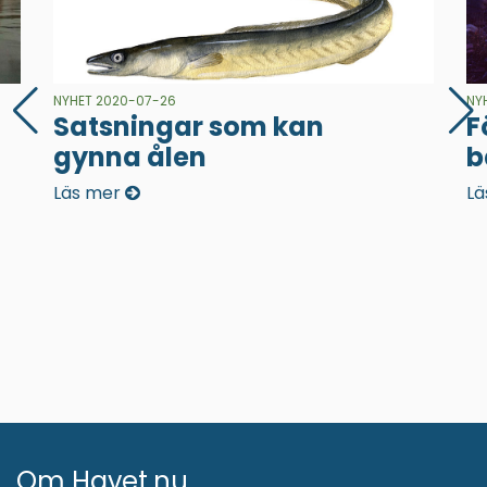
NYHET 2020-07-26
NY
Satsningar som kan
F
gynna ålen
b
Läs mer
Lä
Om Havet.nu