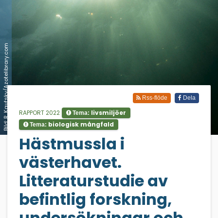
Bild: R. Kautsky/Azotelibrary.com
Rss-flöde
Dela
RAPPORT 2022
livsmiljöer
Tema:
biologisk mångfald
Tema:
;
Hästmussla i
västerhavet.
Litteraturstudie av
befintlig forskning,
undersökningar och