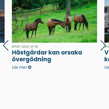
NYHET 2024-01-16
NY
Hästgårdar kan orsaka
V
övergödning
k
Läs mer
Lä