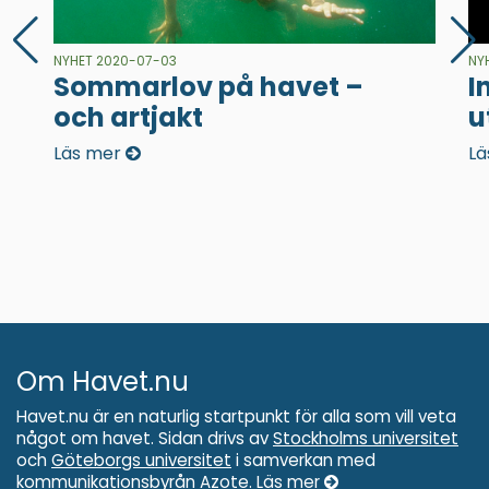
NYHET 2020-07-03
NY
Sommarlov på havet –
I
och artjakt
u
Läs mer
Lä
Om Havet.nu
Havet.nu är en naturlig startpunkt för alla som vill veta
något om havet. Sidan drivs av
Stockholms universitet
och
Göteborgs universitet
i samverkan med
kommunikationsbyrån
Azote
.
Läs mer