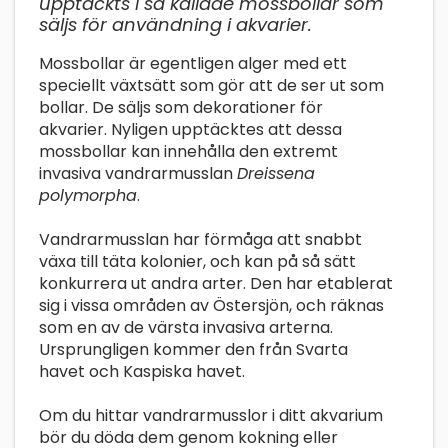
upptäckts i så kallade mossbollar som
säljs för användning i akvarier.
Mossbollar är egentligen alger med ett
speciellt växtsätt som gör att de ser ut som
bollar. De säljs som dekorationer för
akvarier. Nyligen upptäcktes att dessa
mossbollar kan innehålla den extremt
invasiva vandrarmusslan
Dreissena
polymorpha
.
Vandrarmusslan har förmåga att snabbt
växa till täta kolonier, och kan på så sätt
konkurrera ut andra arter. Den har etablerat
sig i vissa områden av Östersjön, och räknas
som en av de värsta invasiva arterna.
Ursprungligen kommer den från Svarta
havet och Kaspiska havet.
Om du hittar vandrarmusslor i ditt akvarium
bör du döda dem genom kokning eller