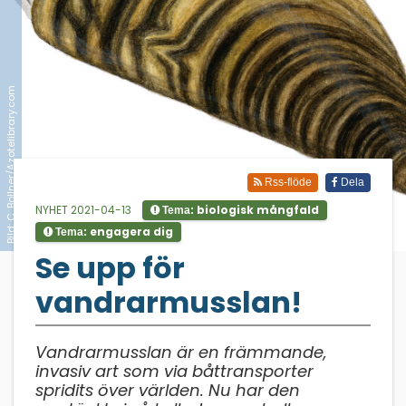
Bild: C. Bollner/Azotelibrary.com
Rss-flöde
Dela
NYHET 2021-04-13
biologisk mångfald
Tema:
engagera dig
Tema:
;
Se upp för
vandrarmusslan!
Vandrarmusslan är en främmande,
invasiv art som via båttransporter
spridits över världen. Nu har den