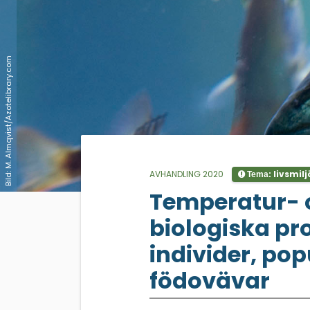
Bild: M. Almqvist/Azotelibrary.com
AVHANDLING 2020
livsmilj
Tema:
;
Temperatur- 
biologiska pro
individer, po
födovävar