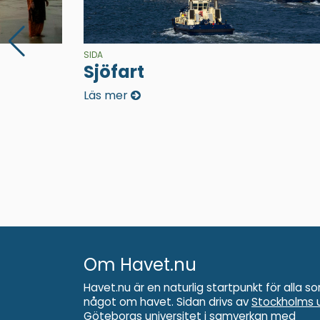
SIDA
Sjöfart
Läs mer
Om Havet.nu
Havet.nu är en naturlig startpunkt för alla so
något om havet. Sidan drivs av
Stockholms u
Göteborgs universitet
i samverkan med