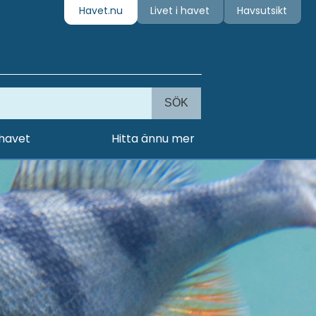
Havet.nu
Livet i havet
Havsutsikt
SÖK
 havet
Hitta ännu mer