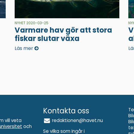
NYHET 2020-03-25
NY
Varmare hav gör att stora
V
fiskar slutar växa
a
Läs mer
Lä
Kontakta oss
Te
Bi
m vill veta
redaktionen@havet.nu
Bi
niversitet
och
te
Se vilka som ingår i
sy