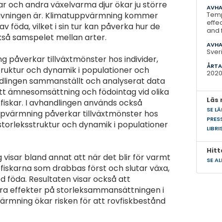
 och andra växelvarma djur ökar ju större
AVHA
givningen är. Klimatuppvärmning kommer
Temp
effe
av föda, vilket i sin tur kan påverka hur de
and 
kså samspelet mellan arter.
AVHA
Sver
g påverkar tillväxtmönster hos individer,
ÅRTA
truktur och dynamik i populationer och
202
dlingen sammanställt och analyserat data
t ämnesomsättning och födointag vid olika
Läs
fiskar. I avhandlingen används också
SE L
uppvärmning påverkar tillväxtmönster hos
PRES
 storleksstruktur och dynamik i populationer
LIBRI
Hitt
 visar bland annat att när det blir för varmt
SE A
e fiskarna som drabbas först och slutar växa,
ed föda. Resultaten visar också att
ora effekter på storleksammansättningen i
ärmning ökar risken för att rovfiskbestånd