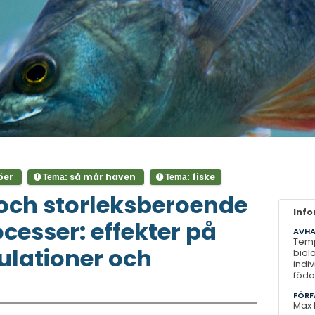
öer
så mår haven
fiske
Tema:
Tema:
och storleksberoende
Inf
cesser: effekter på
AVHA
Temp
pulationer och
biol
indi
födo
FÖRF
Max 