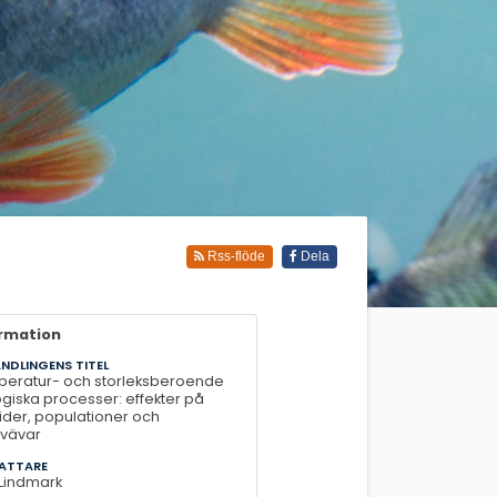
Rss-flöde
Dela
ormation
NDLINGENS TITEL
eratur- och storleksberoende
ogiska processer: effekter på
vider, populationer och
vävar
ATTARE
Lindmark