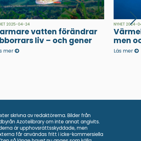
HET 2025-04-24
NYHET 2024-0
armare vatten förändrar
Värmeb
bborrars liv – och gener
men oc
s mer
Läs mer
xter skrivna av redaktörerna. Bilder från
ldbyrån Azotelibrary om inte annat angivits.
lderna är upphovsrättsskyddade, men
xterna får användas fritt i icke-kommersiella
ften så länge havet.nu anges som källa.