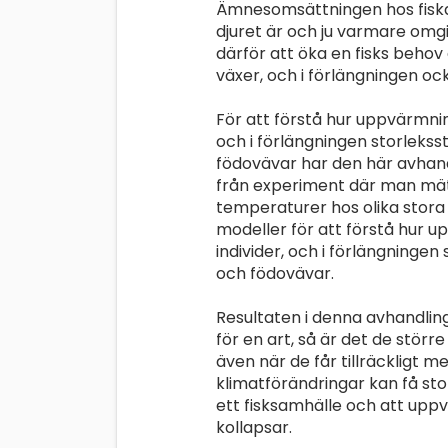
Ämnesomsättningen hos fiskar
djuret är och ju varmare om
därför att öka en fisks behov 
växer, och i förlängningen oc
För att förstå hur uppvärmnin
och i förlängningen storlekss
födovävar har den här avhan
från experiment där man mät
temperaturer hos olika stora 
modeller för att förstå hur 
individer, och i förlängningen
och födovävar.
Resultaten i denna avhandling
för en art, så är det de störr
även när de får tillräckligt m
klimatförändringar kan få st
ett fisksamhälle och att uppv
kollapsar.