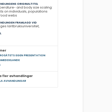
NDLINGENS ORIGINALTITEL
erature- and body size scaling:
cts on individuals, populations
food webs
NDLINGEN FRAMLAGD VID
iges lantbruksuniversitet,
L
0
 mer
ÄROSÄTETS EGEN PRESENTATION
SMEDDELANDE
S
a fler avhandlingar
LLA AVHANDLINGAR