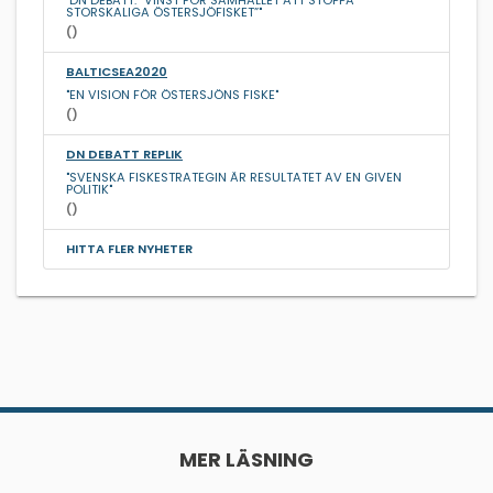
"DN DEBATT. ”VINST FÖR SAMHÄLLET ATT STOPPA
STORSKALIGA ÖSTERSJÖFISKET”"
()
BALTICSEA2020
"EN VISION FÖR ÖSTERSJÖNS FISKE"
()
DN DEBATT REPLIK
"SVENSKA FISKESTRATEGIN ÄR RESULTATET AV EN GIVEN
POLITIK"
()
HITTA FLER NYHETER
MER LÄSNING