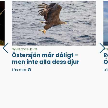
NYHET 2023-12-19
NY
Östersjön mår dåligt -
R
men inte alla dess djur
Ö
Läs mer
Lä