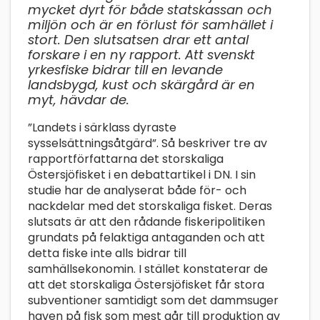
mycket dyrt för både statskassan och
miljön och är en förlust för samhället i
stort. Den slutsatsen drar ett antal
forskare i en ny rapport. Att svenskt
yrkesfiske bidrar till en levande
landsbygd, kust och skärgård är en
myt, hävdar de.
”Landets i särklass dyraste
sysselsättningsåtgärd”. Så beskriver tre av
rapportförfattarna det storskaliga
Östersjöfisket i en debattartikel i DN. I sin
studie har de analyserat både för- och
nackdelar med det storskaliga fisket. Deras
slutsats är att den rådande fiskeripolitiken
grundats på felaktiga antaganden och att
detta fiske inte alls bidrar till
samhällsekonomin. I stället konstaterar de
att det storskaliga Östersjöfisket får stora
subventioner samtidigt som det dammsuger
haven på fisk som mest går till produktion av