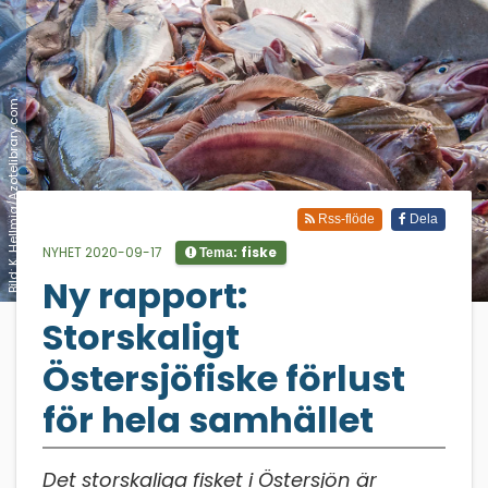
Bild: K. Hellmig/Azotelibrary.com
Rss-flöde
Dela
NYHET 2020-09-17
fiske
Tema:
Ny rapport:
;
Storskaligt
Östersjöfiske förlust
för hela samhället
Det storskaliga fisket i Östersjön är