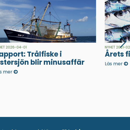
HET 2026-04-01
NYHET 2021-02
apport: Trålfiske i
Årets f
stersjön blir minusaffär
Läs mer
s mer