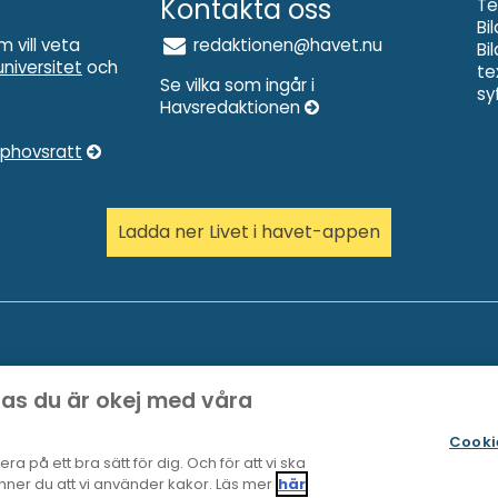
Kontakta oss
Te
Bi
m vill veta
redaktionen@havet.nu
Bi
niversitet
och
te
Se vilka som ingår i
sy
Havsredaktionen
pphovsratt
Ladda ner Livet i havet-appen
pas du är okej med våra
Cooki
a på ett bra sätt för dig. Och för att vi ska
ner du att vi använder kakor. Läs mer
här