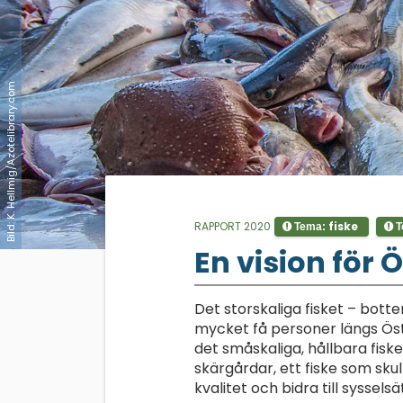
Bild: K. Hellmig/Azotelibrary.com
RAPPORT 2020
fiske
Tema:
T
;
En vision för 
Det storskaliga fisket – botte
mycket få personer längs Ös
det småskaliga, hållbara fisk
skärgårdar, ett fiske som sku
kvalitet och bidra till syssels