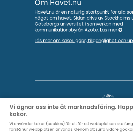
Om Havet.nu
Havet.nu är en naturlig startpunkt för alla so
något om havet. Sidan drivs av
Stockholms u
Göteborgs universitet
i samverkan med
kommunikationsbyrån
Azote
.
Läs mer
Läs mer om kakor, gdpr, tillganglighet och u
Vi ägnar oss inte åt marknadsföring. Hop
kakor.
Vi använder kakor (cookies) för att för att webbplatsen ska funger
förstå hur webbplatsen används. Genom att surfa vidare godkän