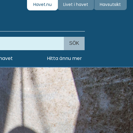
Havet.nu
Livet i havet
Havsutsikt
SÖK
 havet
Hitta ännu mer