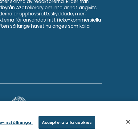
xter skrivna av redaktörerna. Bilder från
ldbyrån Azotelibrary om inte annat angivits.
lderna är upphovsrättsskyddade, men
xterna får användas fritt i icke-kommersiella
ften så länge havet.nu anges som källa.
e-inställningar
Acceptera alla cookies