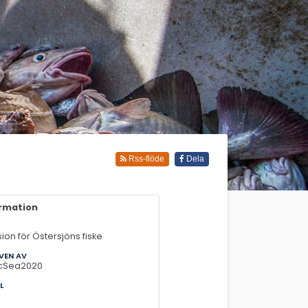
Rss-flöde
Dela
ormation
sion för Östersjöns fiske
VEN AV
icSea2020
L
0