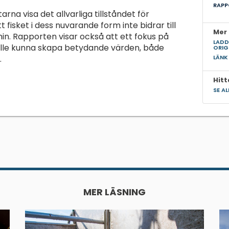
RAPP
arna visa det allvarliga tillståndet för
 fisket i dess nuvarande form inte bidrar till
Mer 
. Rapporten visar också att ett fokus på
LADD
kulle kunna skapa betydande värden, både
ORIG
.
LÄNK
Hitt
SE A
MER LÄSNING