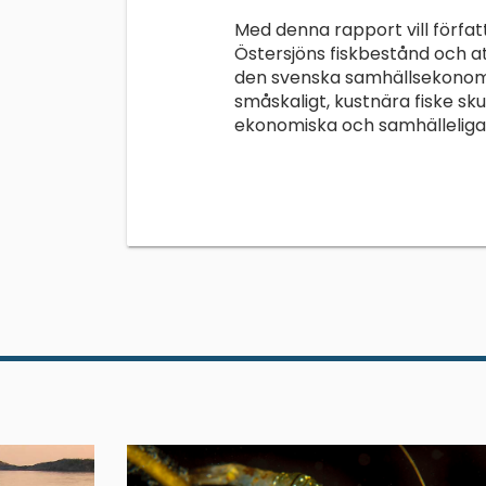
Med denna rapport vill författ
Östersjöns fiskbestånd och att
den svenska samhällsekonomin
småskaligt, kustnära fiske s
ekonomiska och samhälleliga