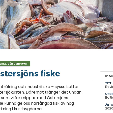
vårt ansvar
ema:
Östersjöns fiske
Inf
TITEL
ntrålning och industrifiske – sysselsätter
En vi
tersjökusten. Däremot tränger det undan
UTGI
e som vi förknippar med Östersjöns
Balt
lle kunna ge oss närfångad fisk av hög
ÅRTA
ättning i kustbygderna.
202