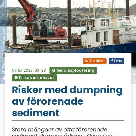
Bild: M. Almqvist/Azotelibrary.com
Rss-flöde
Dela
NYHET 2022-03-28
exploatering
Tema:
vårt ansvar
Tema:
;
Risker med dumpning
av förorenade
sediment
Stora mängder av ofta förorenade
sediment dumpas årligen i Östersjön –