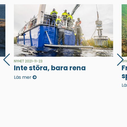
NYHET 2021-11-23
NY
Inte störa, bara rena
F
s
Läs mer
Lä