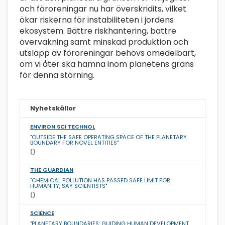
och föroreningar nu har överskridits, vilket
ökar riskerna för instabiliteten i jordens
ekosystem. Bättre riskhantering, bättre
övervakning samt minskad produktion och
utsläpp av föroreningar behövs omedelbart,
om vi åter ska hamna inom planetens gräns
för denna störning.
Nyhetskällor
ENVIRON SCI TECHNOL
"OUTSIDE THE SAFE OPERATING SPACE OF THE PLANETARY
BOUNDARY FOR NOVEL ENTITIES"
()
THE GUARDIAN
"CHEMICAL POLLUTION HAS PASSED SAFE LIMIT FOR
HUMANITY, SAY SCIENTISTS"
()
SCIENCE
"PLANETARY BOUNDARIES: GUIDING HUMAN DEVELOPMENT