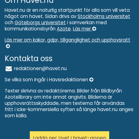
Om Havet.nu
Havet.nu är en naturlig startpunkt för alla som vill veta
något om havet. Sidan drivs av
Stockholms universitet
och
Göteborgs universitet
i samverkan med
kommunikationsbyrån
Azote
.
Läs mer
Läs mer om kakor, gdpr, tillganglighet och upphovsratt
Kontakta oss
redaktionen@havet.nu
Se vilka som ingår i Havsredaktionen
Texter skrivna av redaktörerna. Bilder från Bildbyrån
Azotelibrary om inte annat angivits. Bilderna är
upphovsrättsskyddade, men texterna får användas
fritt i icke-kommersiella syften så länge havet.nu anges
som källa.
Ladda ner Livet i havet-appen