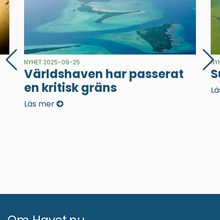
NYHET 2025-09-25
NY
Världshaven har passerat
S
en kritisk gräns
Lä
Läs mer