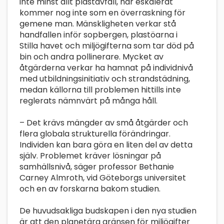
inte minst allt plastavfall, har eskalerat
kommer nog inte som en överraskning för
gemene man. Mänskligheten verkar stå
handfallen inför sopbergen, plastöarna i
Stilla havet och miljögifterna som tar död på
bin och andra pollinerare. Mycket av
åtgärderna verkar ha hamnat på individnivå
med utbildningsinitiativ och strandstädning,
medan källorna till problemen hittills inte
reglerats nämnvärt på många håll.
– Det krävs mängder av små åtgärder och
flera globala strukturella förändringar.
Individen kan bara göra en liten del av detta
själv. Problemet kräver lösningar på
samhällsnivå, säger professor Bethanie
Carney Almroth, vid Göteborgs universitet
och en av forskarna bakom studien.
De huvudsakliga budskapen i den nya studien
är att den planetära gränsen för miljögifter