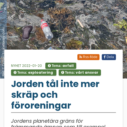
Bild: T. Dahlin/Azotelibrary.com
Rss-flöde
Dela
NYHET 2022-01-20
avfall
Tema:
exploatering
vårt ansvar
Tema:
Tema:
;
Jorden tål inte mer
skräp och
föroreningar
Jordens planetära gräns för
främmande ämnen som till exempel