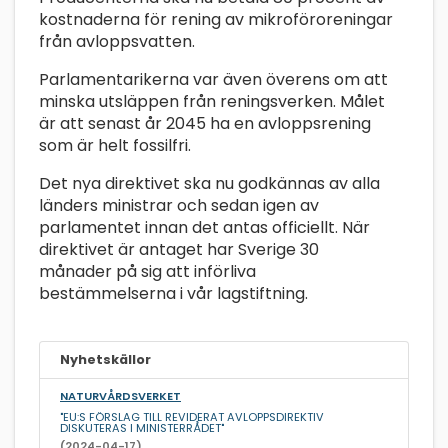
kostnaderna för rening av mikroföroreningar
från avloppsvatten.
Parlamentarikerna var även överens om att
minska utsläppen från reningsverken. Målet
är att senast år 2045 ha en avloppsrening
som är helt fossilfri.
Det nya direktivet ska nu godkännas av alla
länders ministrar och sedan igen av
parlamentet innan det antas officiellt. När
direktivet är antaget har Sverige 30
månader på sig att införliva
bestämmelserna i vår lagstiftning.
Nyhetskällor
NATURVÅRDSVERKET
"EU:S FÖRSLAG TILL REVIDERAT AVLOPPSDIREKTIV
DISKUTERAS I MINISTERRÅDET"
(2024-04-17)