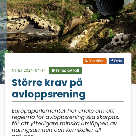
Rss-flöde
Dela
Bild: Piqsels
NYHET 2024-04-17
avfall
Tema:
Större krav på
;
avloppsrening
Europaparlamentet har enats om att
reglerna för avloppsrening ska skärpas,
för att ytterligare minska utsläppen av
näringsämnen och kemikalier till