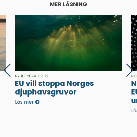
MER LÄSNING
NYHET 2024-02-12
NY
EU vill stoppa Norges
N
djuphavsgruvor
E
u
Läs mer
Lä