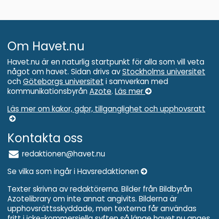
Om Havet.nu
Havet.nu är en naturlig startpunkt för alla som vill veta
något om havet. Sidan drivs av
Stockholms universitet
och
Göteborgs universitet
i samverkan med
kommunikationsbyrån
Azote
.
Läs mer
Läs mer om kakor, gdpr, tillganglighet och upphovsratt
Kontakta oss
redaktionen@havet.nu
Se vilka som ingår i Havsredaktionen
Texter skrivna av redaktörerna. Bilder från Bildbyrån
Azotelibrary om inte annat angivits. Bilderna är
upphovsrättsskyddade, men texterna får användas
fritt i icke-kommersiella syften så länge havet.nu anges