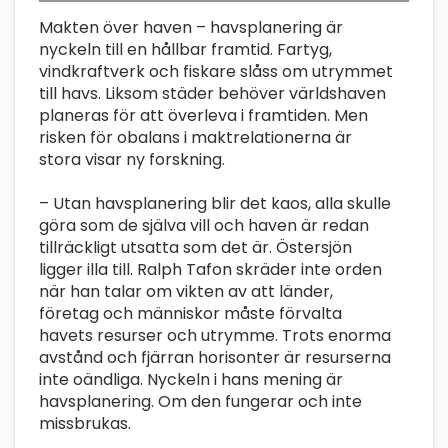
Makten över haven – havsplanering är
nyckeln till en hållbar framtid. Fartyg,
vindkraftverk och fiskare slåss om utrymmet
till havs. Liksom städer behöver världshaven
planeras för att överleva i framtiden. Men
risken för obalans i maktrelationerna är
stora visar ny forskning.
– Utan havsplanering blir det kaos, alla skulle
göra som de själva vill och haven är redan
tillräckligt utsatta som det är. Östersjön
ligger illa till. Ralph Tafon skräder inte orden
när han talar om vikten av att länder,
företag och människor måste förvalta
havets resurser och utrymme. Trots enorma
avstånd och fjärran horisonter är resurserna
inte oändliga. Nyckeln i hans mening är
havsplanering. Om den fungerar och inte
missbrukas.