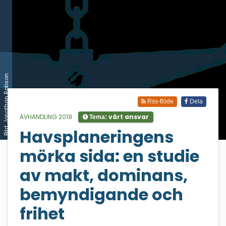
Bild: Jonathan Robson
Rss-flöde
Dela
AVHANDLING 2019
vårt ansvar
Tema:
Havsplaneringens
;
mörka sida: en studie
av makt, dominans,
bemyndigande och
frihet