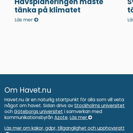
Havsplaneringen måste
S
tänka på klimatet
t
Läs mer
Lä
Om Havet.nu
Havet.nu är en naturlig startpunkt för alla som vill veta
något om havet. Sidan drivs av
Stockholms universitet
och
Göteborgs universitet
i samverkan med
kommunikationsbyrån
Azote
.
Läs mer
Läs mer om kakor, gdpr, tillganglighet och upphovsratt