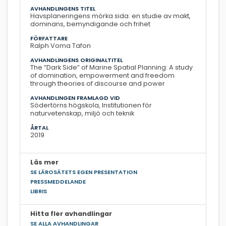
AVHANDLINGENS TITEL
Havsplaneringens mörka sida: en studie av makt,
dominans, bemyndigande och frihet
FÖRFATTARE
Ralph Voma Tafon
AVHANDLINGENS ORIGINALTITEL
The “Dark Side” of Marine Spatial Planning: A study
of domination, empowerment and freedom
through theories of discourse and power
AVHANDLINGEN FRAMLAGD VID
Södertörns högskola, Institutionen för
naturvetenskap, miljö och teknik
ÅRTAL
2019
Läs mer
SE LÄROSÄTETS EGEN PRESENTATION
PRESSMEDDELANDE
LIBRIS
Hitta fler avhandlingar
SE ALLA AVHANDLINGAR