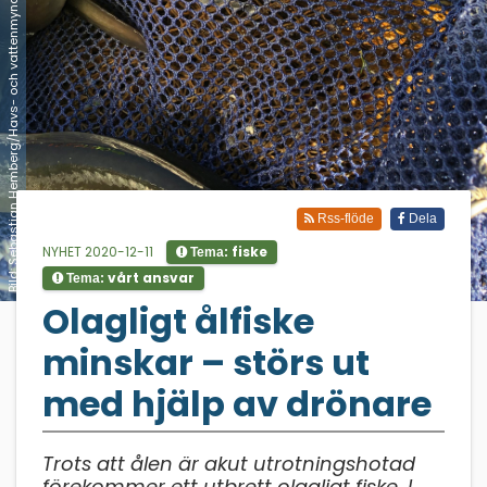
Bild: Sebastian Hemberg/Havs- och vattenmyndigheten
Rss-flöde
Dela
NYHET 2020-12-11
fiske
Tema:
vårt ansvar
Tema:
;
Olagligt ålfiske
minskar – störs ut
med hjälp av drönare
Trots att ålen är akut utrotningshotad
förekommer ett utbrett olagligt fiske. I