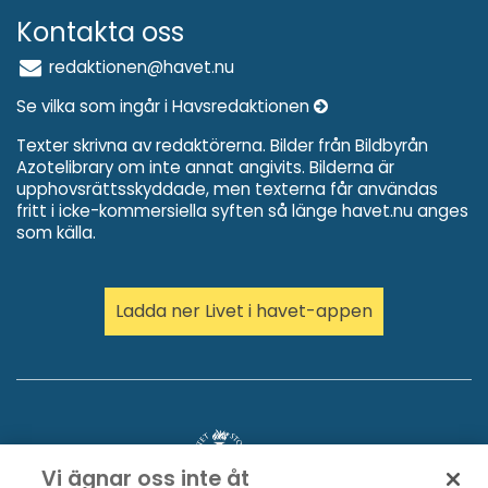
Kontakta oss
redaktionen@havet.nu
Se vilka som ingår i Havsredaktionen
Texter skrivna av redaktörerna. Bilder från Bildbyrån
Azotelibrary om inte annat angivits. Bilderna är
upphovsrättsskyddade, men texterna får användas
fritt i icke-kommersiella syften så länge havet.nu anges
som källa.
Ladda ner Livet i havet-appen
Vi ägnar oss inte åt