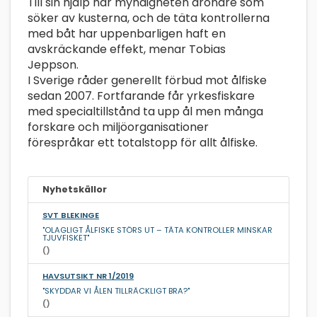
Till sin hjälp har myndigheten drönare som
söker av kusterna, och de täta kontrollerna
med båt har uppenbarligen haft en
avskräckande effekt, menar Tobias
Jeppson.
I Sverige råder generellt förbud mot ålfiske
sedan 2007. Fortfarande får yrkesfiskare
med specialtillstånd ta upp ål men många
forskare och miljöorganisationer
förespråkar ett totalstopp för allt ålfiske.
Nyhetskällor
SVT BLEKINGE
"OLAGLIGT ÅLFISKE STÖRS UT – TÄTA KONTROLLER MINSKAR
TJUVFISKET"
()
HAVSUTSIKT NR 1/2019
"SKYDDAR VI ÅLEN TILLRÄCKLIGT BRA?"
()