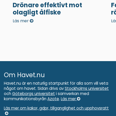
Drönare effektivt mot
F
olagligt ålfiske
r
Läs mer
Lä
Om Havet.nu
Havet.nu är en naturlig startpunkt för alla som vill veta
något om havet. Sidan drivs av
Stockholms universitet
och
Göteborgs universitet
i samverkan med
kommunikationsbyrån
Azote
.
Läs mer
Läs mer om kakor, gdpr, tillganglighet och upphovsratt