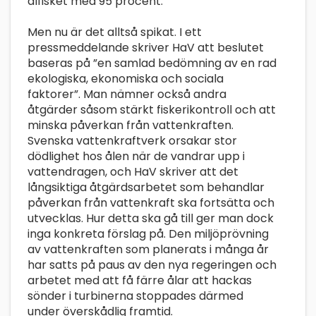
ålfisket med 95 procent.
Men nu är det alltså spikat. I ett
pressmeddelande skriver HaV att beslutet
baseras på ”en samlad bedömning av en rad
ekologiska, ekonomiska och sociala
faktorer”. Man nämner också andra
åtgärder såsom stärkt fiskerikontroll och att
minska påverkan från vattenkraften.
Svenska vattenkraftverk orsakar stor
dödlighet hos ålen när de vandrar upp i
vattendragen, och HaV skriver att det
långsiktiga åtgärdsarbetet som behandlar
påverkan från vattenkraft ska fortsätta och
utvecklas. Hur detta ska gå till ger man dock
inga konkreta förslag på. Den miljöprövning
av vattenkraften som planerats i många år
har satts på paus av den nya regeringen och
arbetet med att få färre ålar att hackas
sönder i turbinerna stoppades därmed
under överskådlig framtid.