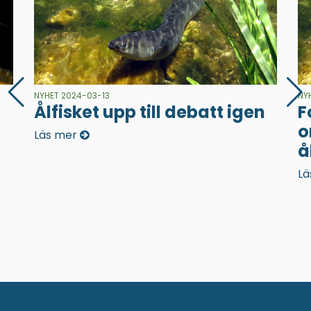
NYHET 2024-03-13
NY
Ålfisket upp till debatt igen
F
o
Läs mer
å
Lä