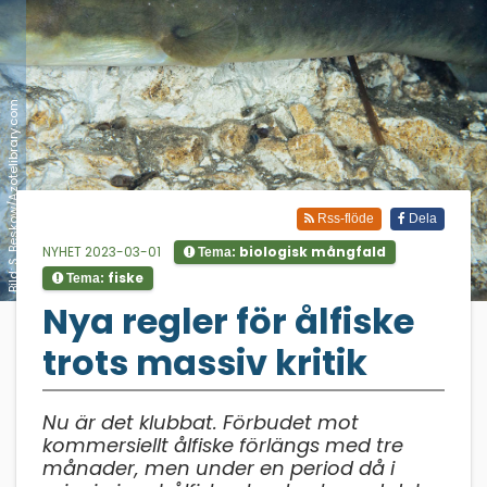
Bild: S. Beskow/Azotelibrary.com
Rss-flöde
Dela
NYHET 2023-03-01
biologisk mångfald
Tema:
fiske
Tema:
;
Nya regler för ålfiske
trots massiv kritik
Nu är det klubbat. Förbudet mot
kommersiellt ålfiske förlängs med tre
månader, men under en period då i