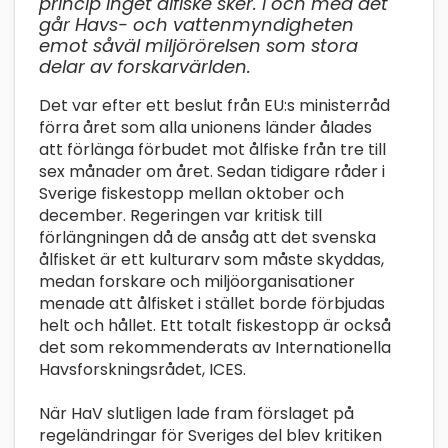
princip inget ålfiske sker. I och med det
går Havs- och vattenmyndigheten
emot såväl miljörörelsen som stora
delar av forskarvärlden.
Det var efter ett beslut från EU:s ministerråd
förra året som alla unionens länder ålades
att förlänga förbudet mot ålfiske från tre till
sex månader om året. Sedan tidigare råder i
Sverige fiskestopp mellan oktober och
december. Regeringen var kritisk till
förlängningen då de ansåg att det svenska
ålfisket är ett kulturarv som måste skyddas,
medan forskare och miljöorganisationer
menade att ålfisket i stället borde förbjudas
helt och hållet. Ett totalt fiskestopp är också
det som rekommenderats av Internationella
Havsforskningsrådet, ICES.
När HaV slutligen lade fram förslaget på
regeländringar för Sveriges del blev kritiken