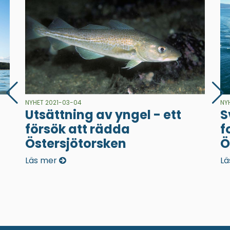
NYHET 2021-03-04
NY
Utsättning av yngel - ett
S
försök att rädda
f
Östersjötorsken
Ö
Läs mer
Lä