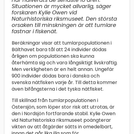
Situationen är mycket allvarlig, säger
forskaren Kylie Owen vid
Naturhistoriska riksmuseet. Den största
orsaken till minskningen är att tumlare
fastnar i fiskenät.
Beräkningar visar att tumlarpopulationen i
Bälthavet bara tål att 24 individer dödas
årligen om populationen ska kunna
återhämta sig och vara långsiktigt livskraftig.
Men verkligheten är en helt annan. Ungefär
900 individer dödas bara i danska och
svenska nätfisken varje år. Till detta kommer
även bifångsterna i det tyska nätfisket.
Till skillnad från tumlarpopulationen i
Östersjön, som löper stor risk att utrotas, är
den i Nordsjön fortfarande stabil. Kylie Owen
vid Naturhistoriska riksmuseet poängterar
vikten av att åtgärder sätts in omedelbart,
innan det går lika illa som för