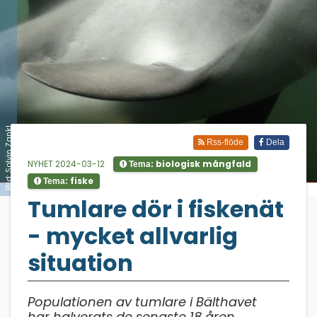
Bild: Solvin Zankl
Rss-flöde
Dela
NYHET 2024-03-12
biologisk mångfald
Tema:
fiske
Tema:
;
Tumlare dör i fiskenät
- mycket allvarlig
situation
Populationen av tumlare i Bälthavet
har halverats de senaste 18 åren.