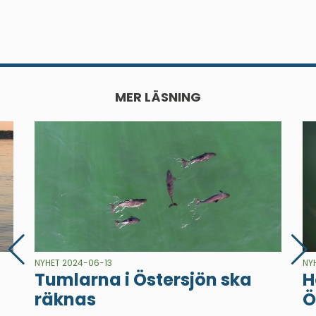
MER LÄSNING
NYHET 2024-06-13
NY
Tumlarna i Östersjön ska
H
räknas
Ö