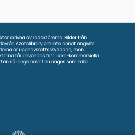
xter skrivna av redaktörerna. Bilder från
ldbyrån Azotelibrary om inte annat angivits.
lderna är upphovsrättsskyddade, men
xterna får användas fritt i icke-kommersiella
ften så länge havet.nu anges som källa.