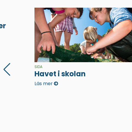
er
SIDA
Havet i skolan
Läs mer