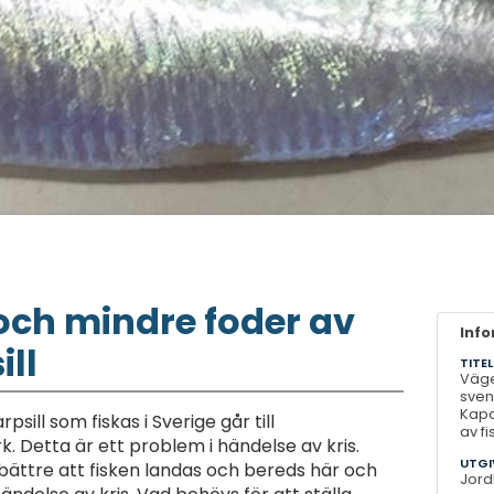
och mindre foder av
Inf
ill
TITEL
Väge
svens
Kapa
psill som fiskas i Sverige går till
av fi
. Detta är ett problem i händelse av kris.
UTGI
bättre att fisken landas och bereds här och
Jord