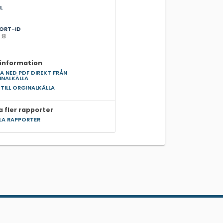
L
3
ORT-ID
:8
information
A NED PDF DIREKT FRÅN
INALKÄLLA
 TILL ORGINALKÄLLA
a fler rapporter
LLA RAPPORTER