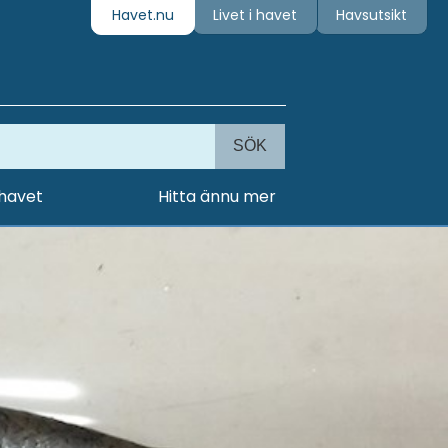
Havet.nu
Livet i havet
Havsutsikt
SÖK
 havet
Hitta ännu mer