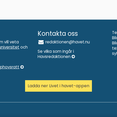
Kontakta oss
Te
Bi
m vill veta
redaktionen@havet.nu
Bi
niversitet
och
te
Se vilka som ingår i
sy
Havsredaktionen
pphovsratt
Ladda ner Livet i havet-appen