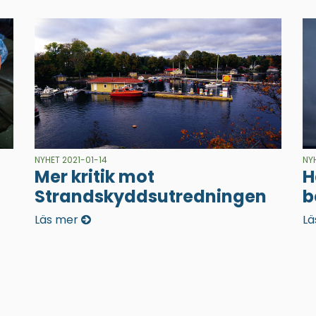
NYHET 2021-01-14
NY
Mer kritik mot
H
Strandskyddsutredningen
b
Läs mer
Lä