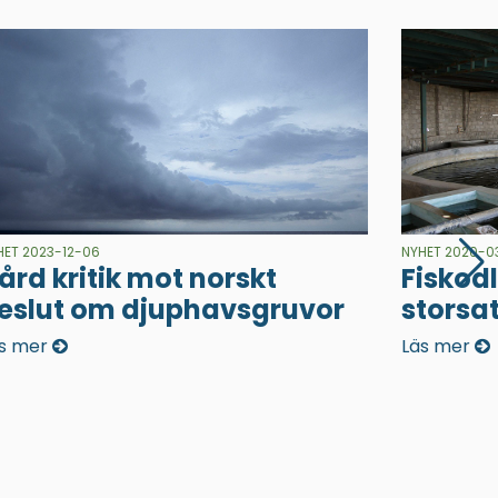
HET 2023-12-06
NYHET 2020-0
ård kritik mot norskt
Fiskodl
eslut om djuphavsgruvor
storsat
s mer
Läs mer