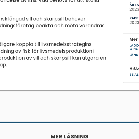
 händelse av kris. Vad behövs för att ställa
ÅRTA
202
nskfångad sill och skarpsill behöver
RAPP
2023
edningsföretag beakta och möta varandras
Mer 
ligare koppla till livsmedelsstrategins
LADD
ORIG
ning av fisk för livsmedelsproduktion i
LÄNK
roduktion av sill och skarpsill kan utgöra en
ap.
Hitt
SE A
MER LÄSNING