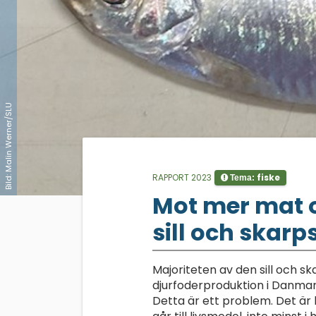
Bild: Malin Werner/SLU
RAPPORT 2023
fiske
Tema:
;
Mot mer mat 
sill och skarps
Majoriteten av den sill och skar
djurfoderproduktion i Danmark
Detta är ett problem. Det är 