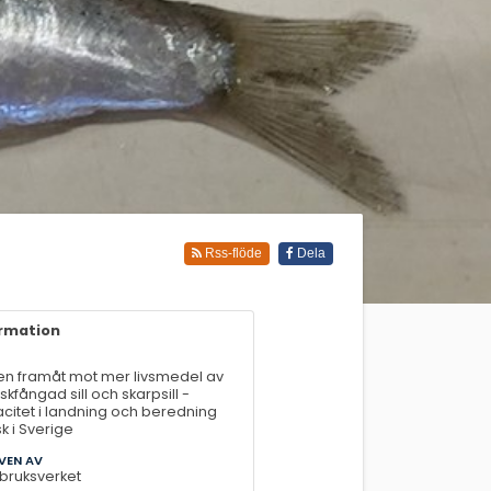
Rss-flöde
Dela
ormation
n framåt mot mer livsmedel av
kfångad sill och skarpsill -
citet i landning och beredning
sk i Sverige
VEN AV
bruksverket