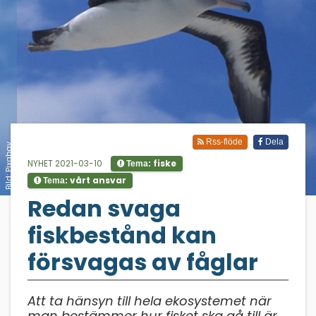
Rss-flöde
Dela
Bild: Pixabay
NYHET 2021-03-10
fiske
Tema:
vårt ansvar
Tema:
;
Redan svaga
fiskbestånd kan
försvagas av fåglar
Att ta hänsyn till hela ekosystemet när
man bestämmer hur fisket ska gå till är