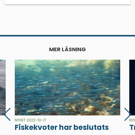
MER LÄSNING
NYHET 2022-10-17
NY
Fiskekvoter har beslutats
T