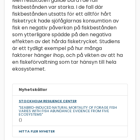
Men resultaten gällde bara i de fall
fiskbestånden var starka. I de fall där
fiskbestånden utsatts för ett alltför hårt
fisketryck hade sjöfåglarnas konsumtion av
fisk en negativ påverkan på fiskbestånden
som ytterligare spädde på den negativa
effekten av det hårda fisketrycket. Studiens
är ett tydligt exempel på hur många
faktorer hänger ihop, och på vikten av att ha
en fiskeförvaltning som tar hänsyn till hela
ekosystemet.
Nyhetskällor
STOCKHOLM RESILIENCE CENTER
"SEABIRD-INDUCED NATURAL MORTALITY OF FORAGE FISH
VARIES WITH FISH ABUNDANCE: EVIDENCE FROM FIVE
ECOSYSTEMS"
()
HITTA FLER NYHETER