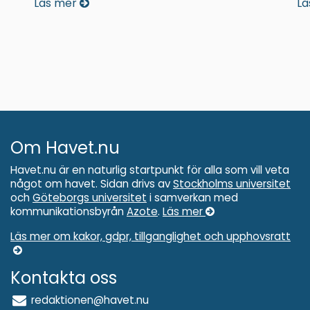
Läs mer
Lä
Om Havet.nu
Havet.nu är en naturlig startpunkt för alla som vill veta
något om havet. Sidan drivs av
Stockholms universitet
och
Göteborgs universitet
i samverkan med
kommunikationsbyrån
Azote
.
Läs mer
Läs mer om kakor, gdpr, tillganglighet och upphovsratt
Kontakta oss
redaktionen@havet.nu