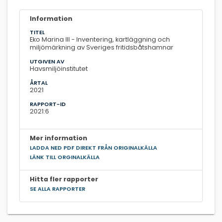
Information
TITEL
Eko Marina III - Inventering, kartläggning och
miljömärkning av Sveriges fritidsbåtshamnar
UTGIVEN AV
Havsmiljöinstitutet
ÅRTAL
2021
RAPPORT-ID
2021:6
Mer information
LADDA NED PDF DIREKT FRÅN ORIGINALKÄLLA
LÄNK TILL ORGINALKÄLLA
Hitta fler rapporter
SE ALLA RAPPORTER