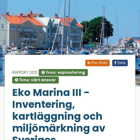
Bild: Johanna Sjöholm
Rss-flöde
Dela
RAPPORT 2021
exploatering
Tema:
vårt ansvar
Tema:
;
Eko Marina III -
Inventering,
kartläggning och
miljömärkning av
Sveriges