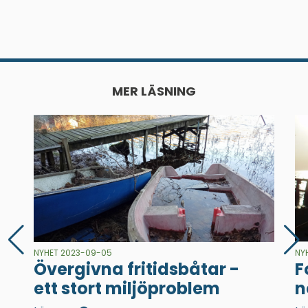
MER LÄSNING
NYHET 2023-09-05
NY
Övergivna fritidsbåtar -
F
ett stort miljöproblem
n