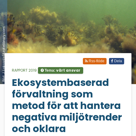
Bild: J. Lokrantz/Azotelibrary.com
Rss-flöde
Dela
RAPPORT 2019
vårt ansvar
Tema:
Ekosystembaserad
;
förvaltning som
metod för att hantera
negativa miljötrender
och oklara