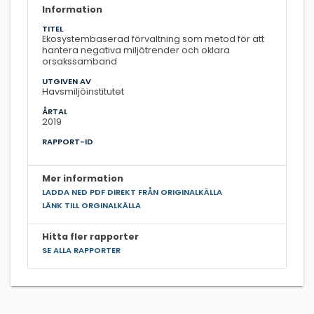
Information
TITEL
Ekosystembaserad förvaltning som metod för att
hantera negativa miljötrender och oklara
orsakssamband
UTGIVEN AV
Havsmiljöinstitutet
ÅRTAL
2019
RAPPORT-ID
Mer information
LADDA NED PDF DIREKT FRÅN ORIGINALKÄLLA
LÄNK TILL ORGINALKÄLLA
Hitta fler rapporter
SE ALLA RAPPORTER