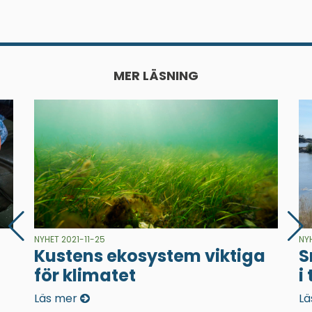
MER LÄSNING
NYHET 2021-11-25
NY
Kustens ekosystem viktiga
S
för klimatet
i
Läs mer
Lä