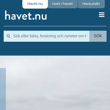
Havet.nu
Livet i havet
Havsutsikt
Toggl
SÖK