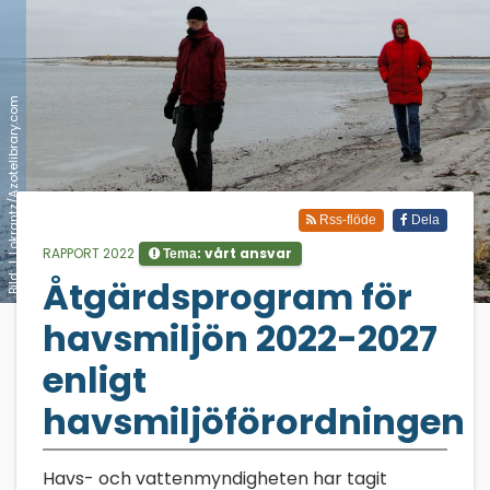
Bild: J. Lokrantz/Azotelibrary.com
Rss-flöde
Dela
RAPPORT 2022
vårt ansvar
Tema:
Åtgärdsprogram för
;
havsmiljön 2022-2027
enligt
havsmiljöförordningen
Havs- och vattenmyndigheten har tagit