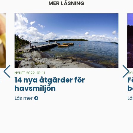
MER LÄSNING
NYHET 2022-01-11
NY
t
14 nya åtgärder för
F
havsmiljön
b
Läs mer
Lä