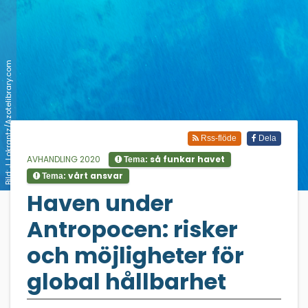
Bild: J. Lokrantz/Azotelibrary.com
Rss-flöde
Dela
AVHANDLING 2020
så funkar havet
Tema:
vårt ansvar
Tema:
;
Haven under
Antropocen: risker
och möjligheter för
global hållbarhet