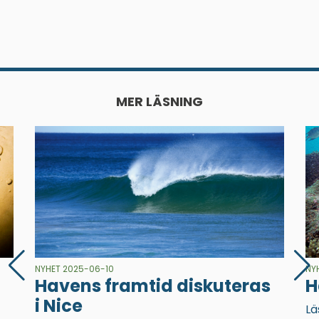
MER LÄSNING
NYHET 2025-06-10
NY
Havens framtid diskuteras
H
i Nice
Lä