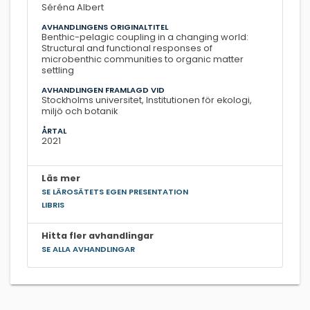
Séréna Albert
AVHANDLINGENS ORIGINALTITEL
Benthic-pelagic coupling in a changing world:
Structural and functional responses of
microbenthic communities to organic matter
settling
AVHANDLINGEN FRAMLAGD VID
Stockholms universitet, Institutionen för ekologi,
miljö och botanik
ÅRTAL
2021
Läs mer
SE LÄROSÄTETS EGEN PRESENTATION
LIBRIS
Hitta fler avhandlingar
SE ALLA AVHANDLINGAR