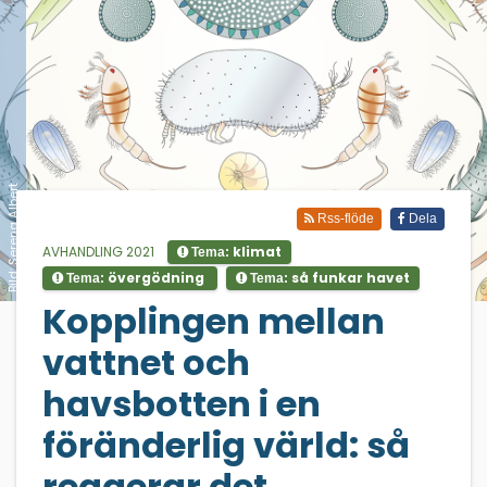
Bild: Serena Albert
Rss-flöde
Dela
AVHANDLING 2021
klimat
Tema:
övergödning
så funkar havet
Tema:
Tema:
;
Kopplingen mellan
vattnet och
havsbotten i en
föränderlig värld: så
reagerar det