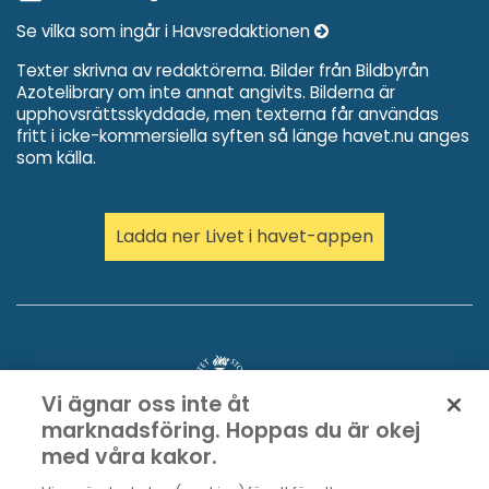
Se vilka som ingår i Havsredaktionen
Texter skrivna av redaktörerna. Bilder från Bildbyrån
Azotelibrary om inte annat angivits. Bilderna är
upphovsrättsskyddade, men texterna får användas
fritt i icke-kommersiella syften så länge havet.nu anges
som källa.
Ladda ner Livet i havet-appen
Vi ägnar oss inte åt
marknadsföring. Hoppas du är okej
med våra kakor.