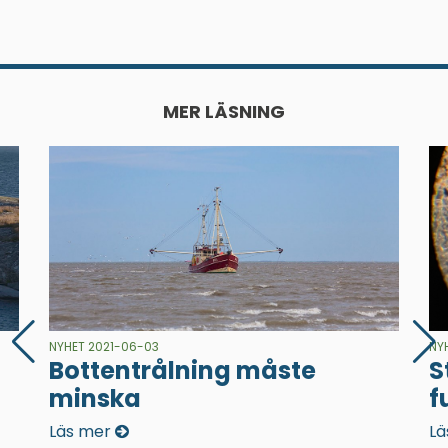
MER LÄSNING
NYHET 2021-06-03
NY
Bottentrålning måste
S
minska
f
Läs mer
Lä