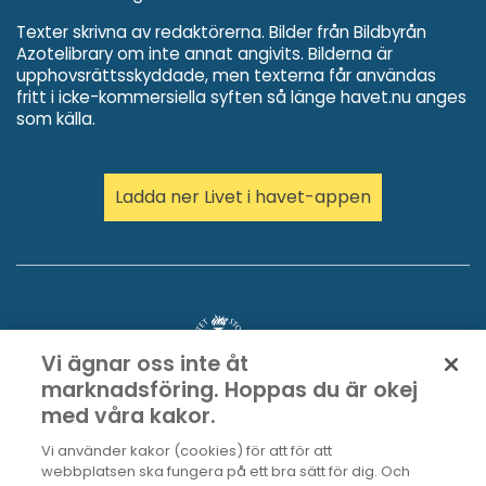
Texter skrivna av redaktörerna. Bilder från Bildbyrån
Azotelibrary om inte annat angivits. Bilderna är
upphovsrättsskyddade, men texterna får användas
fritt i icke-kommersiella syften så länge havet.nu anges
som källa.
Ladda ner Livet i havet-appen
Vi ägnar oss inte åt
marknadsföring. Hoppas du är okej
med våra kakor.
Vi använder kakor (cookies) för att för att
webbplatsen ska fungera på ett bra sätt för dig. Och