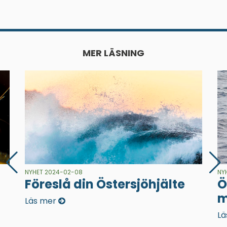
MER LÄSNING
NYHET 2024-02-08
NY
Föreslå din Östersjöhjälte
Ö
m
Läs mer
Lä