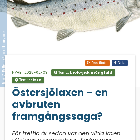
Bild: C. Bollner/Azotelibrary.com
Rss-flöde
Dela
NYHET 2025-02-03
biologisk mångfald
Tema:
fiske
Tema:
;
Östersjölaxen – en
avbruten
framgångssaga?
För trettio år sedan var den vilda laxen
i Östersjön nära kollaps. Sedan dess