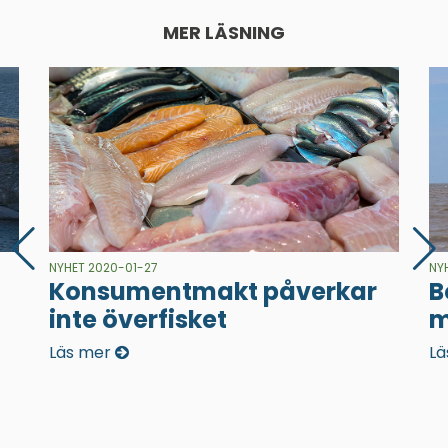
MER LÄSNING
NYHET 2020-01-27
NY
Konsumentmakt påverkar
B
inte överfisket
m
Läs mer
Lä