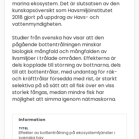
marina ekosystem. Det är slutsatsen av den
kunskapsöversikt som Havsmiljöinstitutet
2018 gjort på uppdrag av Havs- och
vattenmyndigheten.
Studier från svenska hav visar att den
pågående bottentrålningen minskar
biologisk mångfald och mångfalden av
livsmiljöer i trålade områden. Effekterna är
dels kopplade till störning av bottnarna, dels
till att bottentrålar, med undantag för räk-
och kräfttrålar försedda med rist, är starkt
selektiva på så sätt att all fisk över en viss
storlek fångas, medan mindre fisk har
möjlighet att simma igenom nätmaskorna.
Information
TITEL
Effekter av botten­trålning på ekosystem­tjänster i
svenska hav