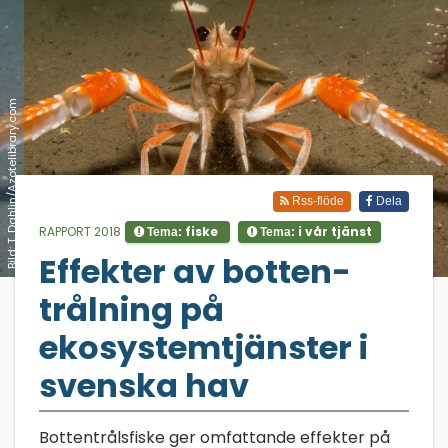
Bild: T. Dahlin/Azotelibrary.com
Rss-flöde
Dela
RAPPORT 2018
fiske
i vår tjänst
Tema:
Tema:
Effekter av botten­
;
trålning på
ekosystem­tjänster i
svenska hav
Bottentrålsfiske ger omfattande effekter på