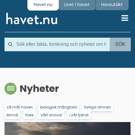
Havet.nu
Livet i havet
Havsutsikt
Toggl
SÖK
Nyheter
så mår haven
biologisk mångfald
farliga ämnen
klimat
fiske
vårt ansvar
i vår tjänst