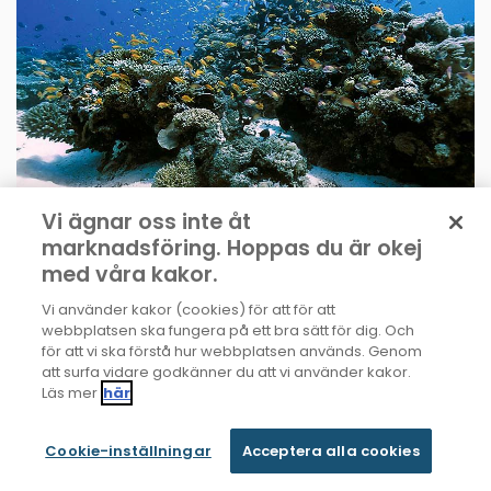
Nyhet
28 februari, 2025
Vi ägnar oss inte åt
marknadsföring. Hoppas du är okej
Länder överens om finansiering
med våra kakor.
av biologisk mångfald
Vi använder kakor (cookies) för att för att
Världens länder har enats om en finansieringsplan för
webbplatsen ska fungera på ett bra sätt för dig. Och
att skydda biologisk mångfald. Efter intensiva
för att vi ska förstå hur webbplatsen används. Genom
förhandlingar vid FN-mötet COP16 i Rom kunde en
att surfa vidare godkänner du att vi använder kakor.
överenskommelse slutas
Läs mer
här
Läs mer
Cookie-inställningar
Acceptera alla cookies