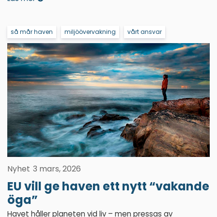
så mår haven
miljöövervakning
vårt ansvar
Nyhet
3 mars, 2026
EU vill ge haven ett nytt “vakande
öga”
Havet håller planeten vid liv – men pressas av