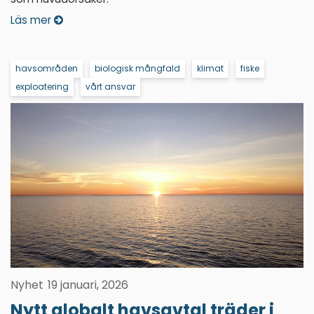
Läs mer
havsområden
biologisk mångfald
klimat
fiske
exploatering
vårt ansvar
Nyhet
19 januari, 2026
Nytt globalt havsavtal träder i