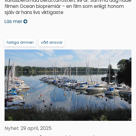
världsberömda berättarrösten, 99 år. Samma dag hade
filmen Ocean biopremiär – en film som enligt honom
själv är hans livs viktigaste
Läs mer
farliga ämnen
vårt ansvar
Nyhet
29 april, 2025