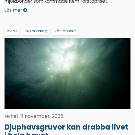
mjölkbönder som kammade hem förstapriset.
Läs mer
avfall
exploatering
vårt ansvar
Nyhet
11 november, 2025
Djuphavsgruvor kan drabba livet