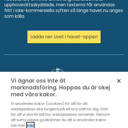
upphovsrättsskyddade, men texterna får användas
fritt i icke-kommersiella syften så länge havet.nu anges
som källa.
Ladda ner Livet i havet-appen
Vi ägnar oss inte åt
marknadsföring. Hoppas du är okej
med våra kakor.
Vi använder kakor (cookies) för att för att
webbplatsen ska fungera på ett bra sätt för dig. Och
för att vi ska förstå hur webbplatsen används. Genom
att surfa vidare godkänner du att vi använder kakor.
Läs mer
här