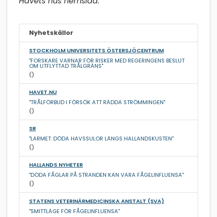
Havets hus hemsida.
Nyhetskällor
STOCKHOLM UNIVERSITETS ÖSTERSJÖCENTRUM
"FORSKARE VARNAR FÖR RISKER MED REGERINGENS BESLUT
OM UTFLYTTAD TRÅLGRÄNS"
()
HAVET.NU
"TRÅLFÖRBUD I FÖRSÖK ATT RÄDDA STRÖMMINGEN"
()
SR
"LARMET: DÖDA HAVSSULOR LÄNGS HALLANDSKUSTEN"
()
HALLANDS NYHETER
"DÖDA FÅGLAR PÅ STRANDEN KAN VARA FÅGELINFLUENSA"
()
STATENS VETERINÄRMEDICINSKA ANSTALT (SVA)
"SMITTLÄGE FÖR FÅGELINFLUENSA"