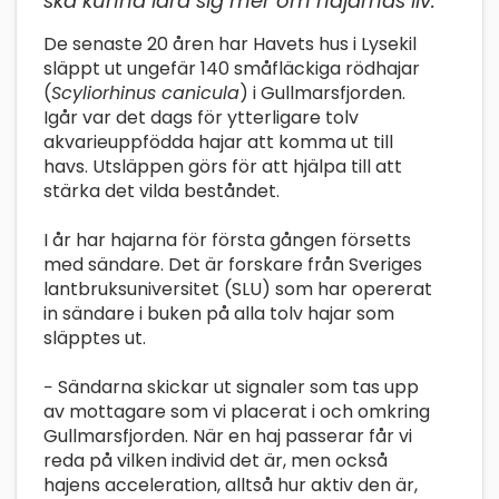
ska kunna lära sig mer om hajarnas liv.
De senaste 20 åren har Havets hus i Lysekil
släppt ut ungefär 140 småfläckiga rödhajar
(
Scyliorhinus canicula
) i Gullmarsfjorden.
Igår var det dags för ytterligare tolv
akvarieuppfödda hajar att komma ut till
havs. Utsläppen görs för att hjälpa till att
stärka det vilda beståndet.
I år har hajarna för första gången försetts
med sändare. Det är forskare från Sveriges
lantbruksuniversitet (SLU) som har opererat
in sändare i buken på alla tolv hajar som
släpptes ut.
− Sändarna skickar ut signaler som tas upp
av mottagare som vi placerat i och omkring
Gullmarsfjorden. När en haj passerar får vi
reda på vilken individ det är, men också
hajens acceleration, alltså hur aktiv den är,