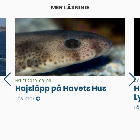
MER LÄSNING
NYHET 2020-08-06
NY
Hajsläpp på Havets Hus
H
L
Läs mer
Lä