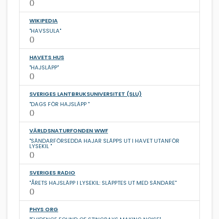
()
WIKIPEDIA
"HAVSSULA"
()
HAVETS HUS
"HAJSLÄPP"
()
SVERIGES LANTBRUKSUNIVERSITET (SLU)
"DAGS FÖR HAJSLÄPP "
()
VÄRLDSNATURFONDEN WWF
"SÄNDARFÖRSEDDA HAJAR SLÄPPS UT I HAVET UTANFÖR
LYSEKIL "
()
SVERIGES RADIO
"ÅRETS HAJSLÄPP I LYSEKIL: SLÄPPTES UT MED SÄNDARE"
()
PHYS ORG