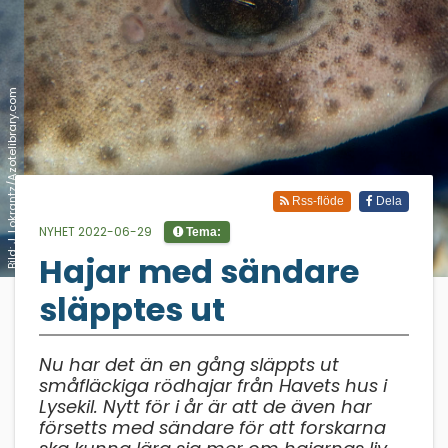
Bild: J. Lokrantz/Azotelibrary.com
Rss-flöde
Dela
NYHET 2022-06-29
Tema:
Hajar med sändare
;
släpptes ut
Nu har det än en gång släppts ut
småfläckiga rödhajar från Havets hus i
Lysekil. Nytt för i år är att de även har
försetts med sändare för att forskarna